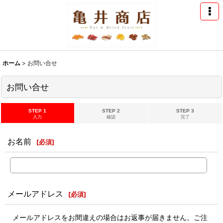
ホーム
>
お問い合せ
お問い合せ
STEP 1
STEP 2
STEP 3
入力
確認
完了
お名前
[
必須
]
メールアドレス
[
必須
]
メールアドレスをお間違えの場合はお返事が届きません。ご注