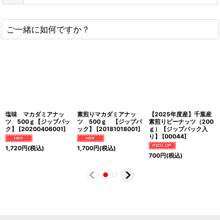
ご一緒に如何ですか？
塩味 マカダミアナッ
素煎りマカダミアナッ
【2025年度産】千葉産
ツ 500ｇ【ジップパッ
ツ 500ｇ 【ジップパ
素煎りピーナッツ（200
ク】
[
20200406001
]
ック】
[
20181018001
]
ｇ）【ジップパック入
り】
[
00044
]
1,720
円
(税込)
1,700
円
(税込)
700
円
(税込)