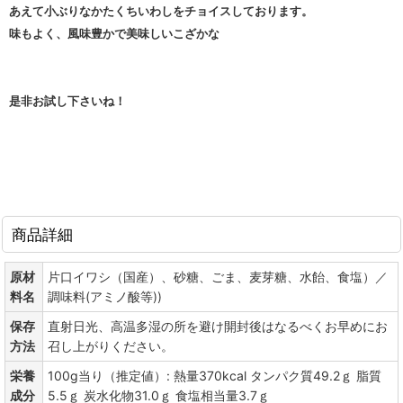
あえて小ぶりなかたくちいわしをチョイスしております。
味もよく、風味豊かで美味しいこざかな
是非お試し下さいね！
商品詳細
原材
片口イワシ（国産）、砂糖、ごま、麦芽糖、水飴、食塩）／
料名
調味料(アミノ酸等))
保存
直射日光、高温多湿の所を避け開封後はなるべくお早めにお
方法
召し上がりください。
栄養
100g当り（推定値）: 熱量370kcal タンパク質49.2ｇ 脂質
成分
5.5ｇ 炭水化物31.0ｇ 食塩相当量3.7ｇ