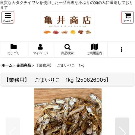
良質なカタクチイワシを使用した一品高級な小ぶりの物のみに選別しており
ます
メニュー
カート
カテゴリ
マイページ
商品検索
ご利用案内
ホーム
>
企画商品
>
【業務用】 ごまいりこ 1kg
【業務用】 ごまいりこ 1kg
[
250826005
]