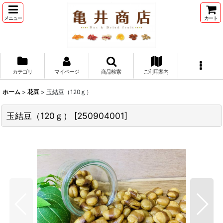
メニュー
カート
カテゴリ
マイページ
商品検索
ご利用案内
ホーム
>
花豆
>
玉結豆（120ｇ）
玉結豆（120ｇ）
[
250904001
]