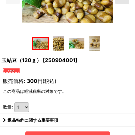
玉結豆（120ｇ）
[
250904001
]
販売価格
:
300
円
(税込)
この商品は軽減税率の対象です。
数量
:
返品特約に関する重要事項