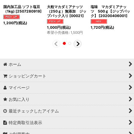
国内加工品 ソフト塩豆
大粒マカダミアナッツ
塩味 マカダミアナッ
（1kg)
[
2507280919
]
（250ｇ）無添加 ジッ
ツ 500ｇ【ジップパッ
プパック入り
[
00021
]
ク】
[
20200406001
]
1,200
円
(税込)
1,000
円
(税込)
1,720
円
(税込)
希望小売価格
:
1,500
円
ホーム
ショッピングカート
マイページ
お気に入り
最近チェックしたアイテム
特定商取引法表示