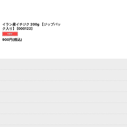
イラン産イチジク 200g 【ジップパッ
ク入り】
[
000122
]
900
円
(税込)