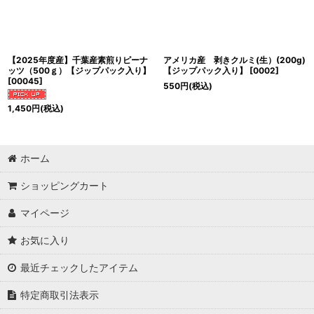
【2025年度産】千葉産素煎りピーナ
アメリカ産 剥きクルミ(生）(200g)
ッツ（500ｇ）【ジップパック入り】
【ジップパック入り】
[
0002
]
[
00045
]
550
円
(税込)
1,450
円
(税込)
ホーム
ショッピングカート
マイページ
お気に入り
最近チェックしたアイテム
特定商取引法表示