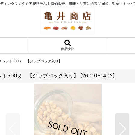
ディングマカダミア規格外品を特価販売。風味・品質は通常品同等。製菓・トッピン
商品検索
カット500ｇ 【ジップパック入り】
ト500ｇ 【ジップパック入り】
[
2601061402
]