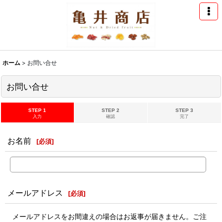
ホーム
>
お問い合せ
お問い合せ
STEP 1
STEP 2
STEP 3
入力
確認
完了
お名前
[
必須
]
メールアドレス
[
必須
]
メールアドレスをお間違えの場合はお返事が届きません。ご注