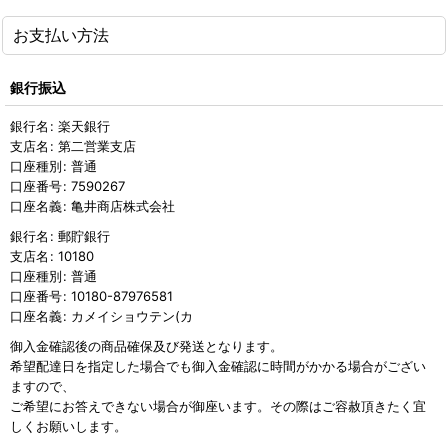
お支払い方法
銀行振込
銀行名
:
楽天銀行
支店名
:
第二営業支店
口座種別
:
普通
口座番号
:
7590267
口座名義
:
亀井商店株式会社
銀行名
:
郵貯銀行
支店名
:
10180
口座種別
:
普通
口座番号
:
10180-87976581
口座名義
:
カメイショウテン(カ
御入金確認後の商品確保及び発送となります。
希望配達日を指定した場合でも御入金確認に時間がかかる場合がござい
ますので、
ご希望にお答えできない場合が御座います。その際はご容赦頂きたく宜
しくお願いします。