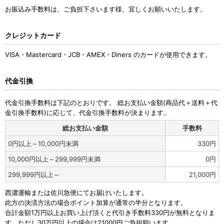
お振込み手数料は、ご負担下さいます様、宜しくお願いいたします。
クレジットカード
VISA・Mastercard・JCB・AMEX・Diners のカードが使用できます。
代金引換
代金引換手数料は下記のとおりです。 総お支払い金額(商品代＋送料＋代
金引換手数料)に応じて、代金引換手数料が決まります。
総お支払い金額
手数料
0
円
以上～10,000
円
未満
330
円
10,000
円
以上～299,999
円
未満
0
円
299,999
円
以上～
21,000
円
西濃運輸または佐川急便にてお届けいたします。
此方の決済方法の場合ポイント加算が通常の半分となります。
合計金額1万円以上お買い上げ頂くと代引き手数料330円が無料となりま
す。ただし30万円以上の場合は21000円ご負担願います。