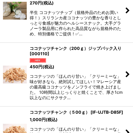
270
円
(税込)
半生 ココナッツチップ（規格外品のためお買い
得！）スリランカ産ココナッツの豊かな香りとし
っとり食感が魅力のヘルシースナック。大手グラ
ノーラ製品用に作られた高品質ながら規格外のた
め、特別価格でご提供！✅…
ココナッツチャンク（200ｇ）ジップパック入り
[
000110
]
450
円
(税込)
ココナッツの「ほんのり甘い」「クリーミーな」
味が好きなら、絶対試してほしい！マレーシア産
の最高級ココナッツをノンフライで焼き上げまし
た。 10時間以上じっくりと焼くことで、厚さ1cm
以上なのにサクサク…
ココナッツチャンク（５00ｇ）
[
IF-UJTB-D85F
]
1,000
円
(税込)
ココナッツの「ほんのり甘い」「クリーミーな」