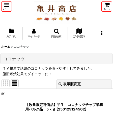
メニュー
カート
カテゴリ
マイページ
商品検索
ご利用案内
ホーム
>
ココナッツ
ココナッツ
ＴＶ報道で話題のココナッツを食べやすくしてみました。
脂肪燃焼効果でダイエットに！
表示順変更
閉じる
5
件
表示数
:
【数量限定特価品】半生 ココナッツチップ業務
用バルク品 5ｋｇ
[
250129124502
]
並び順
: