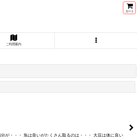
カート
ご利用案内
閉じる
分が・・・ 魚は良いがたくさん取るのは・・・ 大豆は体に良い