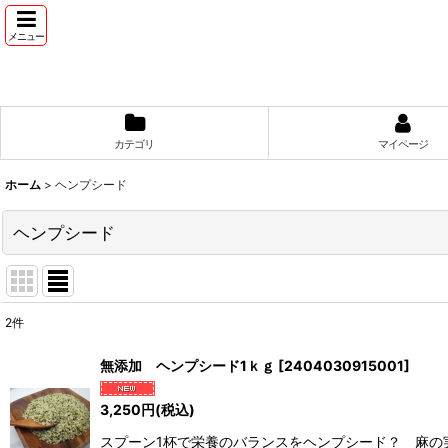
メニュー
カテゴリ
マイページ
ホーム
>
ヘンプシード
ヘンプシード
2
件
表示数
:
無添加 ヘンプシード1ｋｇ
[
2404030915001
]
並び順
:
3,250
円
(税込)
スプーン1杯で栄養のバランスをヘンプシード？ 麻の