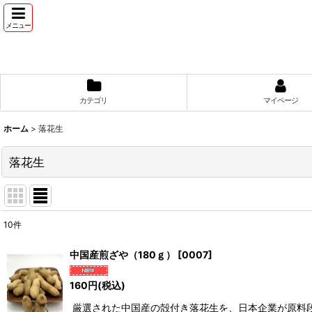
メニュー
カテゴリ
マイページ
ホーム
>
落花生
落花生
10
件
表示数
:
中国産煎ざや（180ｇ）
[
0007
]
並び順
:
160
円
(税込)
厳選された中国産の殻付き落花生を、日本企業が原料