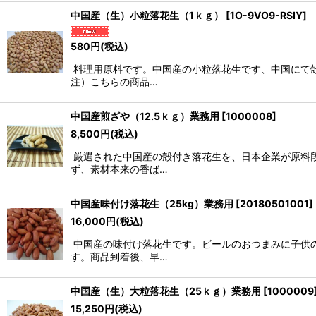
中国産（生）小粒落花生（1ｋｇ）
[
1O-9VO9-RSIY
]
580
円
(税込)
料理用原料です。中国産の小粒落花生です、中国にて
注）こちらの商品…
中国産煎ざや（12.5ｋｇ）業務用
[
1000008
]
8,500
円
(税込)
厳選された中国産の殻付き落花生を、日本企業が原料
ず、素材本来の香ば…
中国産味付け落花生（25kg）業務用
[
20180501001
]
16,000
円
(税込)
中国産の味付け落花生です。ビールのおつまみに子供
す。商品到着後、早…
中国産（生）大粒落花生（25ｋｇ）業務用
[
1000009
15,250
円
(税込)