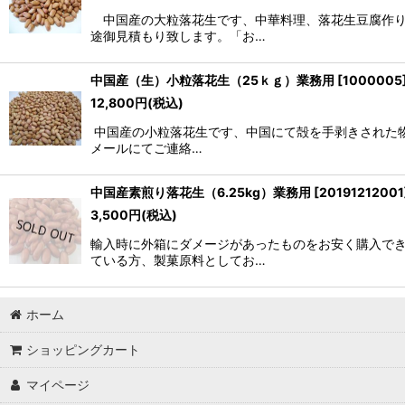
中国産の大粒落花生です、中華料理、落花生豆腐作り
途御見積もり致します。「お…
中国産（生）小粒落花生（25ｋｇ）業務用
[
1000005
12,800
円
(税込)
中国産の小粒落花生です、中国にて殻を手剥きされた
メールにてご連絡…
中国産素煎り落花生（6.25kg）業務用
[
20191212001
3,500
円
(税込)
輸入時に外箱にダメージがあったものをお安く購入でき
ている方、製菓原料としてお…
ホーム
ショッピングカート
マイページ