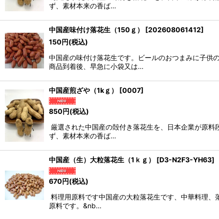
ず、素材本来の香ば…
中国産味付け落花生（150ｇ）
[
202608061412
]
150
円
(税込)
中国産の味付け落花生です。ビールのおつまみに子供の
商品到着後、早急に小袋又は…
中国産煎ざや（1kｇ）
[
0007
]
850
円
(税込)
厳選された中国産の殻付き落花生を、日本企業が原料
ず、素材本来の香ば…
中国産（生）大粒落花生（1ｋｇ）
[
D3-N2F3-YH63
]
670
円
(税込)
料理用原料です中国産の大粒落花生です、中華料理、
原料です。&nb…