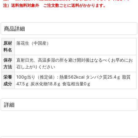
注）送料無料対象外 ご注文数ごとに送料がかかります。
商品詳細
原材
落花生（中国産）
料名
保存
直射日光、高温多湿の所を避け開封後はなるべくお早めにお
方法
召し上がりください
栄養
100g当り（推定値）: 熱量562kcal タンパク質25.4ｇ 脂質
成分
47.5ｇ 炭水化物18.8ｇ 食塩相当量0ｇ
詳細