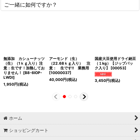
ご一緒に如何ですか？
無添加 カシューナッツ
アーモンド（生）
国産大豆使用ドライ納豆
（生）（1ｋｇ入り）注
（22.68ｋｇ入り） 注
（１kg）【ジップパッ
意：生です！加熱してお
意： 生です!! 業務用
ク入り】
[
00053
]
りません！
[
B8-6IOP-
[
10000037
]
LWDI
]
40,000
円
(税込)
3,450
円
(税込)
1,950
円
(税込)
ホーム
ショッピングカート