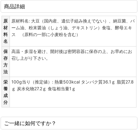
商品詳細
原
原材料名: 大豆（国内産、遺伝子組み換えでない）、納豆菌、パ
材
ーム油、粉末醤油（しょう油、デキストリン）食塩、酵母エキ
料
ス （原料の一部に小麦粉を含む）
名
保
高温・多湿を避け、開封後は密閉容器に保存の上、お早めにお
存
召し上がり下さい。
方
法
栄
100g当り（推定値）: 熱量503kcal タンパク質36.1ｇ 脂質27.8
養
ｇ 炭水化物27.2ｇ 食塩相当量1ｇ
成
分
ご一緒に如何ですか？