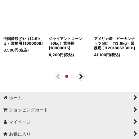
中国産煎ざや（12.5ｋ
ジャイアントコーン
アメリカ産 ピーカンナ
ｇ）業務用
[
1000008
]
（6kg）業務用
ッツ(生）（13.6kg）業
[
10000015
]
務用
[
Ｂ20180523001
]
8,500
円
(税込)
8,200
円
(税込)
41,100
円
(税込)
ホーム
ショッピングカート
マイページ
お気に入り