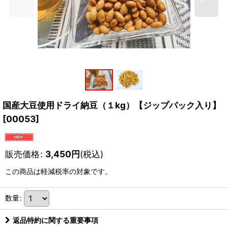
国産大豆使用ドライ納豆（１kg）【ジップパック入り】
[
00053
]
販売価格
:
3,450
円
(税込)
この商品は軽減税率の対象です。
数量
:
返品特約に関する重要事項