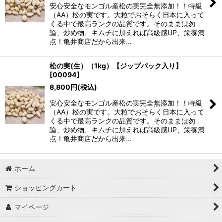
絞り込む
安心安全なモンゴル産松の実完全無添加！！特級
（AA）松の実です。大粒でおそらく日本に入って
くる中で最高ランクの品質です。そのままは勿
論、炒め物、キムチに加えれば高級感UP、栄養満
点！亀井商店だから出来…
松の実(生）（1kg）【ジップパック入り】
[
00094
]
8,800
円
(税込)
安心安全なモンゴル産松の実完全無添加！！特級
（AA）松の実です。大粒でおそらく日本に入って
くる中で最高ランクの品質です。そのままは勿
論、炒め物、キムチに加えれば高級感UP、栄養満
点！亀井商店だから出来…
ホーム
ショッピングカート
マイページ