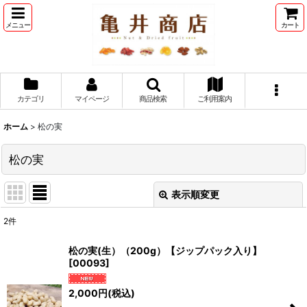
メニュー
カート
カテゴリ
マイページ
商品検索
ご利用案内
ホーム
>
松の実
松の実
表示順変更
閉じる
2
件
表示数
:
松の実(生）（200g）【ジップパック入り】
[
00093
]
並び順
:
2,000
円
(税込)