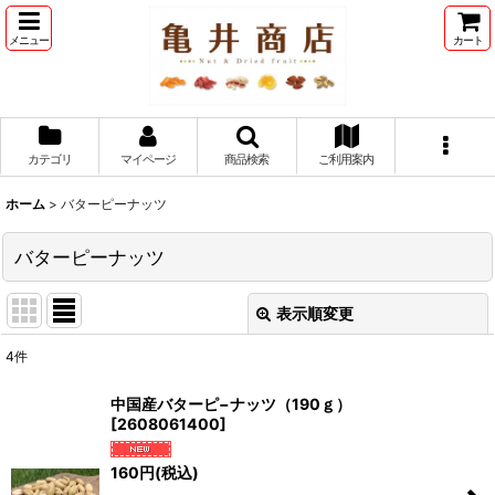
メニュー
カート
カテゴリ
マイページ
商品検索
ご利用案内
ホーム
>
バターピーナッツ
バターピーナッツ
表示順変更
閉じる
4
件
表示数
:
中国産バターピ−ナッツ（190ｇ）
[
2608061400
]
並び順
:
160
円
(税込)