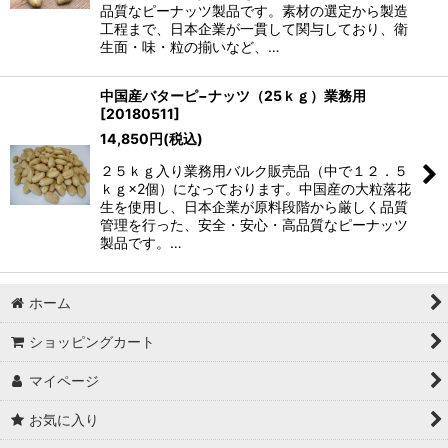
品質なピーナッツ製品です。素材の選定から製造
工程まで、日本企業が一貫して関与しており、衛
生面・味・粒の揃いなど、…
中国産バターピ−ナッツ（25ｋｇ）業務用
[
20180511
]
14,850
円
(税込)
２５ｋｇ入り業務用バルク販売品（中で１２．５
ｋｇ×2個）になっております。中国産の大粒落花
生を使用し、日本企業が原料段階から厳しく品質
管理を行った、安全・安心・高品質なピーナッツ
製品です。…
ホーム
ショッピングカート
マイページ
お気に入り