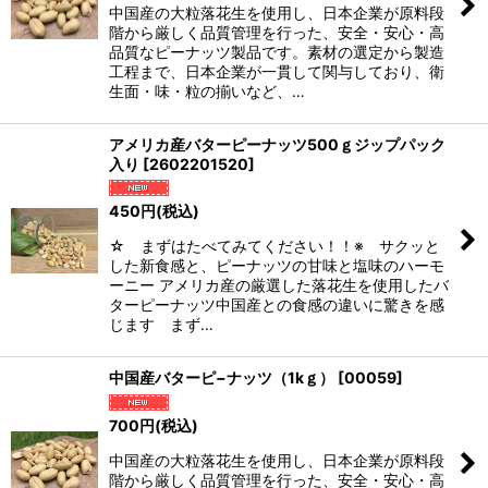
絞り込む
中国産の大粒落花生を使用し、日本企業が原料段
階から厳しく品質管理を行った、安全・安心・高
品質なピーナッツ製品です。素材の選定から製造
工程まで、日本企業が一貫して関与しており、衛
生面・味・粒の揃いなど、…
アメリカ産バターピーナッツ500ｇジップパック
入り
[
2602201520
]
450
円
(税込)
☆ まずはたべてみてください！！※ サクッと
した新食感と、ピーナッツの甘味と塩味のハーモ
ーニー アメリカ産の厳選した落花生を使用したバ
ターピーナッツ中国産との食感の違いに驚きを感
じます まず…
中国産バターピ−ナッツ（1kｇ）
[
00059
]
700
円
(税込)
中国産の大粒落花生を使用し、日本企業が原料段
階から厳しく品質管理を行った、安全・安心・高