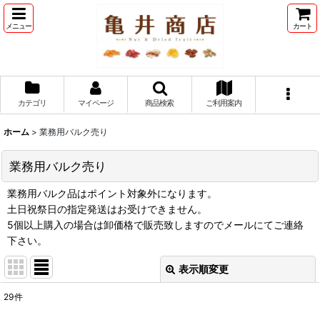
メニュー
カート
カテゴリ
マイページ
商品検索
ご利用案内
ホーム
>
業務用バルク売り
業務用バルク売り
業務用バルク品はポイント対象外になります。
土日祝祭日の指定発送はお受けできません。
5個以上購入の場合は卸価格で販売致しますのでメールにてご連絡
下さい。
表示順変更
閉じる
29
件
表示数
: