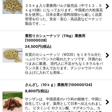
２５ｋｇ入り業務用バルク販売品（中で１２．５
ｋｇ×2個）になっております。中国産の大粒落花
生を使用し、日本企業が原料段階から厳しく品質
管理を行った、安全・安心・高品質なピーナッツ
製品です。…
素煎りカシューナッツ（11kg）業務用
[
10000028
]
24,500
円
(税込)
良質のカシューナッツ（W320）をミネラル分た
っぷりでバランスの取れたナッツです。洋酒のお
つまみに最適。 現代人に不足がちなミネラルをバ
ランス良く含んでおります。チンジャウロースの
仕上げに入れても美味…
さんざし（10ｋｇ）業務用
[
100000124
]
8,800
円
(税込)
サンザシは、中国原産のバラ科の植物で、中国に
自生しています。薬用として日本へ伝えられまし
た。 ビタミンＣ やクエン酸、マグネシウム、カ