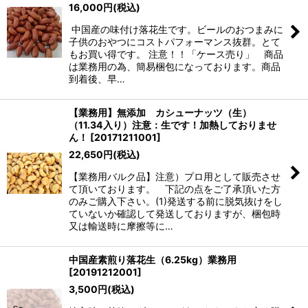
16,000
円
(税込)
中国産の味付け落花生です。ビールのおつまみに
子供のおやつにコストパフォーマンス抜群。とて
もお買い得です。 注意！！「ケース売り」 商品
は業務用の為、簡易梱包になっております。商品
到着後、早…
【業務用】無添加 カシューナッツ（生）
（11.34入り）注意：生です！加熱しておりませ
ん！
[
20171211001
]
22,650
円
(税込)
【業務用バルク品】注意）プロ用として販売させ
て頂いております。 下記の点をご了承頂いた方
のみご購入下さい。(1)発送する前に脱気抜けをし
ていないか確認して発送しておりますが、梱包時
又は輸送時に摩擦等に…
中国産素煎り落花生（6.25kg）業務用
[
20191212001
]
3,500
円
(税込)