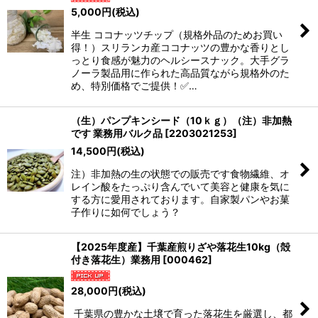
5,000
円
(税込)
半生 ココナッツチップ（規格外品のためお買い
得！）スリランカ産ココナッツの豊かな香りとし
っとり食感が魅力のヘルシースナック。大手グラ
ノーラ製品用に作られた高品質ながら規格外のた
め、特別価格でご提供！✅…
（生）パンプキンシード（10ｋｇ）（注）非加熱
です 業務用バルク品
[
2203021253
]
14,500
円
(税込)
注）非加熱の生の状態での販売です食物繊維、オ
レイン酸をたっぷり含んでいて美容と健康を気に
する方に愛用されております。自家製パンやお菓
子作りに如何でしょう？
【2025年度産】千葉産煎りざや落花生10kg（殻
付き落花生）業務用
[
000462
]
28,000
円
(税込)
千葉県の豊かな土壌で育った落花生を厳選し、都