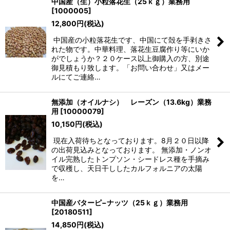
中国産（生）小粒落花生（25ｋｇ）業務用
[
1000005
]
12,800
円
(税込)
中国産の小粒落花生です、中国にて殻を手剥きさ
れた物です。中華料理、落花生豆腐作り等にいか
がでしょうか？２０ケース以上御購入の方、別途
御見積もり致します。「お問い合わせ」又はメー
ルにてご連絡…
無添加（オイルナシ） レーズン（13.6kg）業務
用
[
10000079
]
10,150
円
(税込)
現在入荷待ちとなっております。8月２０日以降
の出荷見込みとなっております。 無添加・ノンオ
イル完熟したトンプソン・シードレス種を手摘み
で収穫し、天日干ししたカルフォルニアの太陽
を…
中国産バターピ−ナッツ（25ｋｇ）業務用
[
20180511
]
14,850
円
(税込)