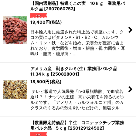
【国内選別品】特選くこの実 10ｋｇ 業務用バ
ルク品
[
2607060753
]
並び順
:
19,400
円
(税込)
絞り込む
日本輸入用に厳選された特上品で御座います。ク
コの実にはビタミンA・B1・B2・C、カルシウ
ム・リン・鉄・などを始め、栄養分が豊富に含ま
れており、疲労回復・増血・解熱・視 力回復・耳
鳴り・腰痛・糖尿病・…
アメリカ産 剥きクルミ(生）業務用バルク品
11.34ｋｇ
[
250828001
]
18,500
円
(税込)
テレビ報道で人気爆発「n-3系脂肪酸」で血管若
返り？！ ナッツの王様、高い栄養価を誇るのがク
ルミです。「アメリカ・カルフォルニア州」のＡ
クラスのくるみの殻を剥いただけの、無塩クル…
【数量限定特価品】半生 ココナッツチップ業務
用バルク品 5ｋｇ
[
250129124502
]