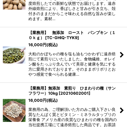
度焙煎したての新鮮な状態でお届けします。遠赤
外線焙煎により、香ばしさと甘みが引き立ち、殻
付きのままだからこそ味わえる自然な旨みが楽し
めます。素材…
【業務用】 無添加 ロースト パンプキン（１
０ｋｇ）
[
TC-GHIQ-TYK9
]
16,000
円
(税込)
大粒のかぼちゃの種を塩も油もつかわずに遠赤焙
煎にて素煎りにいたしました。食物繊維、オレイ
ン酸をたっぷり含んでいて美容と健康を気にする
方に愛用されております。そのままポリポリとお
やつ感覚で食べられる健康…
【業務用】無添加 素煎り ひまわりの種（サン
フラワー）10kg
[
20210602001
]
16,000
円
(税込)
業務用の為、ご理解頂いた方のみご購入下さい良
質なたんぱく質とビタミン・ミネラルタップリの
栄養食 アメリカ産の良質なひまわりの種を国内の
当社提携工場にて遠赤焙煎した商品です。お茶請