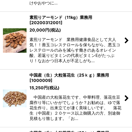
けやおやつに…
素煎りアーモンド（11kg）業務用
[
20200312001
]
20,000
円
(税込)
素煎りアーモンド 業務用健康食品として大人
気！！善玉コレステロールを保ちながら、悪玉コ
レステロールのみを減らす働きのあるオレイン
酸、若返りビタミンの代表ビタミンEがたっぷ
り！なおかつ日本人が不足しがち…
中国産（生）大粒落花生（25ｋｇ）業務用
[
1000009
]
15,250
円
(税込)
中国産の大粒落花生です、中華料理、落花生豆
腐作り等にいかがでしょうか？お勧めは、ゆで落
花生作り。出来立てが凄く美味しいです。 落花
生（中国産）２０ケース以上御購入の方、別途御
見積もり致します。「お…