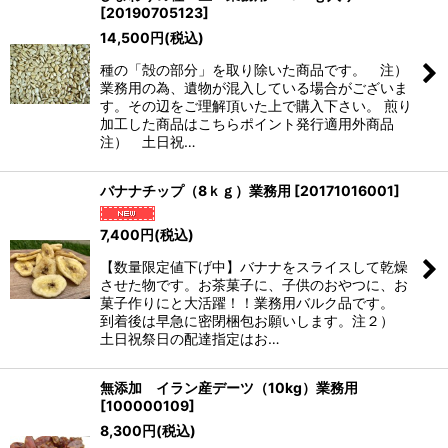
[
20190705123
]
14,500
円
(税込)
種の「殻の部分」を取り除いた商品です。 注）
業務用の為、遺物が混入している場合がございま
す。その辺をご理解頂いた上で購入下さい。 煎り
加工した商品はこちらポイント発行適用外商品
注） 土日祝…
バナナチップ（8ｋｇ）業務用
[
20171016001
]
7,400
円
(税込)
【数量限定値下げ中】バナナをスライスして乾燥
させた物です。お茶菓子に、子供のおやつに、お
菓子作りにと大活躍！！業務用バルク品です。
到着後は早急に密閉梱包お願いします。注２）
土日祝祭日の配達指定はお…
無添加 イラン産デーツ（10kg）業務用
[
100000109
]
8,300
円
(税込)