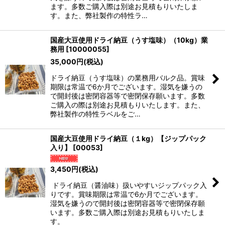
ます。多数ご購入際は別途お見積もりいたしま
す。また、弊社製作の特性ラ…
国産大豆使用ドライ納豆（うす塩味）（10kg）業
務用
[
10000055
]
35,000
円
(税込)
ドライ納豆（うす塩味）の業務用バルク品。賞味
期限は常温で6か月でございます。湿気を嫌うの
で開封後は密閉容器等で密閉保存願います。多数
ご購入の際は別途お見積もりいたします。また、
弊社製作の特性ラベルをご…
国産大豆使用ドライ納豆（１kg）【ジップパック
入り】
[
00053
]
3,450
円
(税込)
ドライ納豆（醤油味）扱いやすいジップパック入
りです。賞味期限は常温で6か月でございます。
湿気を嫌うので開封後は密閉容器等で密閉保存願
います。多数ご購入際は別途お見積もりいたしま
す。