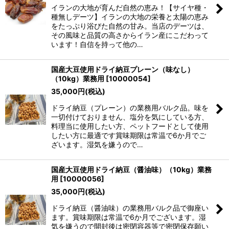
イランの大地が育んだ自然の恵み！【サイヤ種・
種無しデーツ】イランの大地の栄養と太陽の恵み
をたっぷり浴びた自然の甘み。当店のデーツは、
その風味と品質の高さからイラン産にこだわって
います！自信を持って他の…
国産大豆使用ドライ納豆プレーン（味なし）
（10kg）業務用
[
10000054
]
35,000
円
(税込)
ドライ納豆（プレーン）の業務用バルク品。味を
一切付けておりません、塩分を気にしている方、
料理当に使用したい方、ペットフードとして使用
したい方に最適です賞味期限は常温で6か月でご
ざいます。湿気を嫌うので…
国産大豆使用ドライ納豆（醤油味）（10kg）業務
用
[
10000056
]
35,000
円
(税込)
ドライ納豆（醤油味）の業務用バルク品で御座い
ます。賞味期限は常温で6か月でございます。湿
気を嫌うので開封後は密閉容器等で密閉保存願い