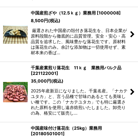
中国産煎ざや（12.5ｋｇ）業務用
[
1000008
]
8,500
円
(税込)
厳選された中国産の殻付き落花生を、日本企業が
原料段階から徹底的に品質管理。安全・安心・高
品質を追求した、風味豊かな落花生です。原材料
は落花生のみ。余計な添加物は一切使用せず、素
材本来の香ば…
千葉産素煎り落花生 11ｋｇ 業務用バルク品
[
221122001
]
35,000
円
(税込)
2025年産新豆になりました。千葉名産。「ナカテ
ユタカ」と、言う品種で甘味のあるとても美味し
い種です。この「ナカテユタカ」でも特に厳選さ
れた原料を使用し遠赤焙煎いたしました。卸売り
の為、格安にて販売し…
中国産味付け落花生（25kg）業務用
[
20180501001
]