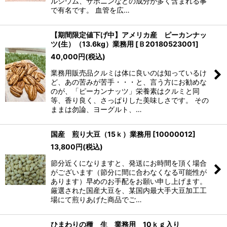
ルシウム、サポニンなどの成分が多く含まれる事
で有名です。 血管を広…
【期間限定値下げ中】アメリカ産 ピーカンナッ
ツ(生）（13.6kg）業務用
[
Ｂ20180523001
]
40,000
円
(税込)
業務用販売品クルミは体に良いのは知っているけ
ど、あの苦みが苦手・・・と、言う方にお勧めな
のが、「ピーカンナッツ」栄養素はクルミと同
等、香り良く、さっぱりした美味しさです。 その
ままは勿論、ヨーグルト、…
国産 煎り大豆（15ｋ）業務用
[
10000012
]
13,800
円
(税込)
節分近くになりますと、発送にお時間を頂く場合
がございます（節分に間に合わなくなる可能性が
あります）早めのお手配をお願い申し上げます。
厳選された国産大豆を、某国内最大手大豆加工工
場にて煎りあげた商品でご…
ひまわりの種 生 業務用 10ｋｇ入り