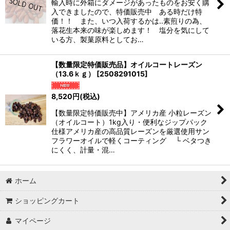
輸入時に外箱にダメージがあったものをお安く購
入できましたので、特価販売中 ある時だけ特
価！！ また、いつ入荷するかは..素煎りの為、
落花生本来の味が楽しめます！ 塩分を気にして
いる方、製菓原料としてお…
【数量限定特価販売品】オイルコートレーズン
（13.6ｋｇ）
[
2508291015
]
8,520
円
(税込)
【数量限定特価販売中】アメリカ産 小粒レーズン
（オイルコート）1kg入り・便利なジップパック
仕様アメリカ産の高品質レーズンを厳選使用サン
フラワーオイルで軽くコーティング └ ベタつき
にくく、計量・混…
ホーム
ショッピングカート
マイページ