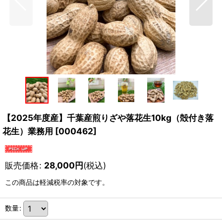
【2025年度産】千葉産煎りざや落花生10kg（殻付き落
花生）業務用
[
000462
]
販売価格
:
28,000
円
(税込)
この商品は軽減税率の対象です。
数量
: