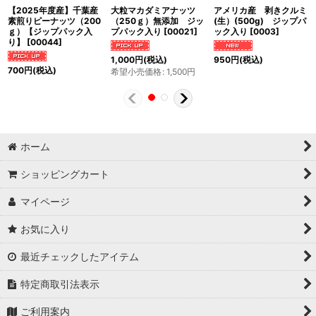
【2025年度産】千葉産
大粒マカダミアナッツ
アメリカ産 剥きクルミ
素煎りピーナッツ（200
（250ｇ）無添加 ジッ
(生）(500g) ジップパ
ｇ）【ジップパック入
プパック入り
[
00021
]
ック入り
[
0003
]
り】
[
00044
]
1,000
円
(税込)
950
円
(税込)
700
円
(税込)
希望小売価格
:
1,500
円
ホーム
ショッピングカート
マイページ
お気に入り
最近チェックしたアイテム
特定商取引法表示
ご利用案内