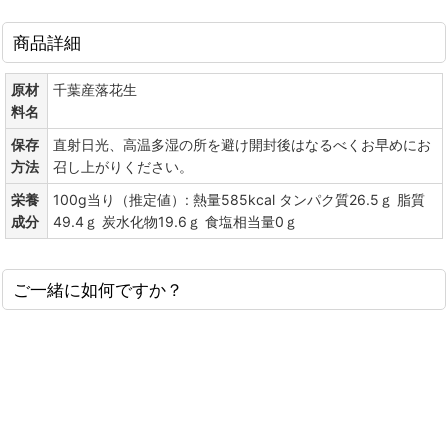
商品詳細
原材
千葉産落花生
料名
保存
直射日光、高温多湿の所を避け開封後はなるべくお早めにお
方法
召し上がりください。
栄養
100g当り（推定値）: 熱量585kcal タンパク質26.5ｇ 脂質
成分
49.4ｇ 炭水化物19.6ｇ 食塩相当量0ｇ
ご一緒に如何ですか？