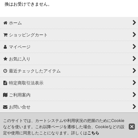
換はお受けできません。
ホーム
ショッピングカート
マイページ
お気に入り
最近チェックしたアイテム
特定商取引法表示
ご利用案内
お問い合せ
このサイトでは、カートシステムや利用状況の把握のためにCookie
Copyright (C) 2024 kameisyouten. All Rights Reserved.
などを使います。これ以降ページを遷移した場合、Cookieなどの設
定や使用に同意したことになります。詳しくは
こちら
Powered by
おちゃのこネット
ネットショップ作成サービス