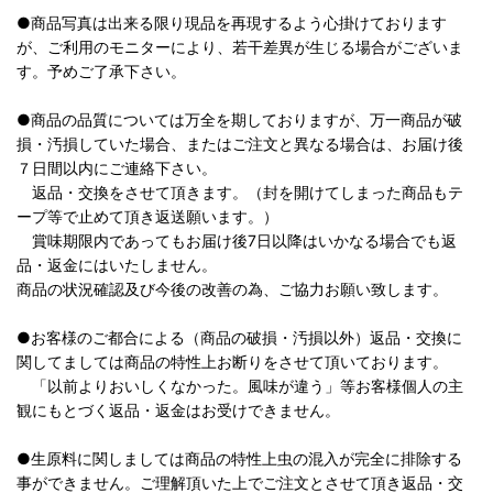
●商品写真は出来る限り現品を再現するよう心掛けております
が、ご利用のモニターにより、若干差異が生じる場合がございま
す。予めご了承下さい。
●商品の品質については万全を期しておりますが、万一商品が破
損・汚損していた場合、またはご注文と異なる場合は、お届け後
７日間以内にご連絡下さい。
返品・交換をさせて頂きます。（封を開けてしまった商品もテ
ープ等で止めて頂き返送願います。）
賞味期限内であってもお届け後7日以降はいかなる場合でも返
品・返金にはいたしません。
商品の状況確認及び今後の改善の為、ご協力お願い致します。
●お客様のご都合による（商品の破損・汚損以外）返品・交換に
関してましては商品の特性上お断りをさせて頂いております。
「以前よりおいしくなかった。風味が違う」等お客様個人の主
観にもとづく返品・返金はお受けできません。
●生原料に関しましては商品の特性上虫の混入が完全に排除する
事ができません。ご理解頂いた上でご注文とさせて頂き返品・交