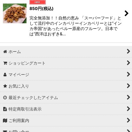
850
円
(税込)
絞り込む
完全無添加！！自然の恵み 「スーパーフード」と
して流行中のインカベリーインカベリーとは“イン
カ帝国”があったペルー原産のフルーツ。日本で
は“西洋ほおずき&…
ホーム
ショッピングカート
マイページ
お気に入り
最近チェックしたアイテム
特定商取引法表示
ご利用案内
お問い合せ