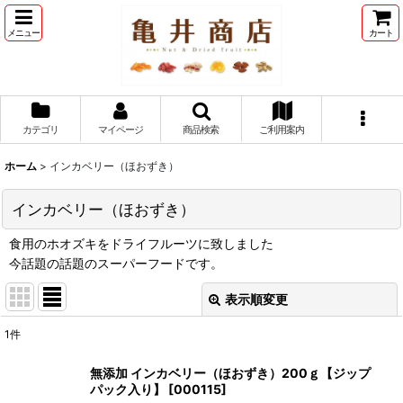
メニュー
カート
カテゴリ
マイページ
商品検索
ご利用案内
ホーム
>
インカベリー（ほおずき）
インカベリー（ほおずき）
食用のホオズキをドライフルーツに致しました
今話題の話題のスーパーフードです。
表示順変更
閉じる
1
件
表示数
:
無添加 インカベリー（ほおずき）200ｇ【ジップ
パック入り】
[
000115
]
並び順
: