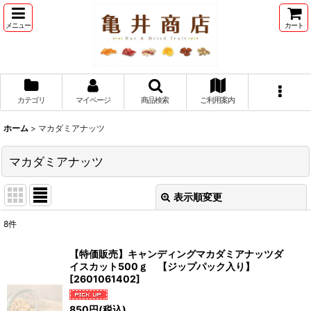
メニュー
カート
カテゴリ
マイページ
商品検索
ご利用案内
ホーム
>
マカダミアナッツ
マカダミアナッツ
表示順変更
閉じる
8
件
表示数
:
【特価販売】キャンディングマカダミアナッツダ
イスカット500ｇ 【ジップパック入り】
並び順
:
[
2601061402
]
850
円
(税込)