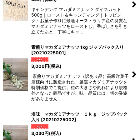
絞り込む
キャンデング マカダミアナッツ ダイスカット
500g｜ロースト＆キャンディング｜トッピン
グ・お菓子作りに最適オーストラリア産の良質な
マカダミアナッツをローストし、香ばしさを引き
立てたあと、丁寧にキャ…
素煎りマカダミアナッツ 1kg ジップパック入り
[
20210225001
]
3,000
円
(税込)
素煎りマカダミアナッツ（訳あり品）高級洋菓子
店様向けに製造された、厳選マカダミアナッツを
特別価格でご提供。粒の大きさや割れにより規格
外となった商品ですが、味・品質には一切の妥協
がありません…
塩味 マカダミアナッツ １ｋｇ ジップパック
入り
[
20210225002
]
3,030
円
(税込)