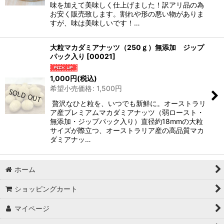
味を加えて美味しく仕上げました！訳アリ品の為
お安く販売致します。割れや形の悪い物がありま
すが、味は美味しいです！…
大粒マカダミアナッツ（250ｇ）無添加 ジップ
パック入り
[
00021
]
1,000
円
(税込)
希望小売価格
:
1,500
円
贅沢なひと粒を、いつでも新鮮に。オーストラリ
ア産プレミアムマカダミアナッツ（弱ロースト・
無添加・ジップパック入り）直径約18mmの大粒
サイズが際立つ、オーストラリア産の高品質マカ
ダミアナッ…
ホーム
ショッピングカート
マイページ