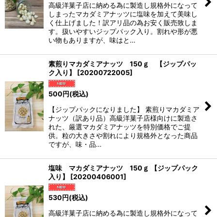
高級洋菓子店に納める為に製造し規格外になって
しまったマカダミアナッツに塩味を加えて美味し
く仕上げました！訳アリ品の為お安く販売致しま
す。扱いやすいジップパック入り。割れや形が悪
い物もありますが、味はと…
素煎りマカダミアナッツ 150ｇ 【ジップパッ
ク入り】
[
20200722005
]
500
円
(税込)
【ジップパックになりました】 素煎りマカダミア
ナッツ（訳あり品）高級洋菓子店様向けに製造さ
れた、厳選マカダミアナッツを特別価格でご提
供。粒の大きさや割れにより規格外となった商品
ですが、味・品…
塩味 マカダミアナッツ 150ｇ 【ジップパック
入り】
[
20200406001
]
530
円
(税込)
高級洋菓子店に納める為に製造し規格外になって