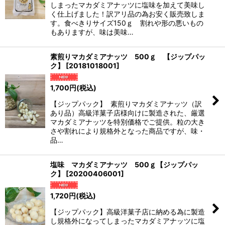
しまったマカダミアナッツに塩味を加えて美味し
く仕上げました！訳アリ品の為お安く販売致しま
す。食べきりサイズ150ｇ 割れや形の悪いもの
もありますが、味は美味…
素煎りマカダミアナッツ 500ｇ 【ジップパッ
ク】
[
20181018001
]
1,700
円
(税込)
【ジップパック】 素煎りマカダミアナッツ（訳
あり品）高級洋菓子店様向けに製造された、厳選
マカダミアナッツを特別価格でご提供。粒の大き
さや割れにより規格外となった商品ですが、味・
品…
塩味 マカダミアナッツ 500ｇ【ジップパッ
ク】
[
20200406001
]
1,720
円
(税込)
【ジップパック】高級洋菓子店に納める為に製造
し規格外になってしまったマカダミアナッツに塩