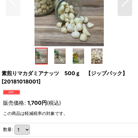
素煎りマカダミアナッツ 500ｇ 【ジップパック】
[
20181018001
]
販売価格
:
1,700
円
(税込)
この商品は軽減税率の対象です。
数量
: