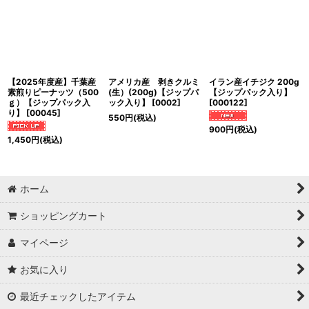
【2025年度産】千葉産
アメリカ産 剥きクルミ
イラン産イチジク 200g
素煎りピーナッツ（500
(生）(200g)【ジップパ
【ジップパック入り】
ｇ）【ジップパック入
ック入り】
[
0002
]
[
000122
]
り】
[
00045
]
550
円
(税込)
900
円
(税込)
1,450
円
(税込)
ホーム
ショッピングカート
マイページ
お気に入り
最近チェックしたアイテム