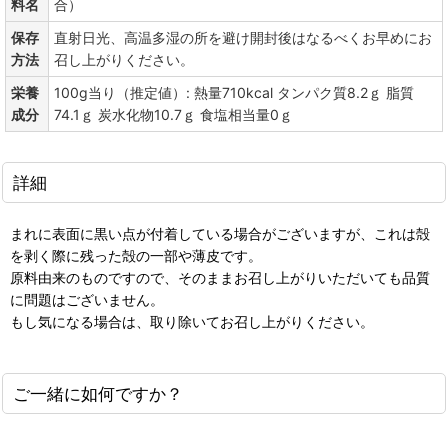
料名
合）
保存
直射日光、高温多湿の所を避け開封後はなるべくお早めにお
方法
召し上がりください。
栄養
100g当り（推定値）: 熱量710kcal タンパク質8.2ｇ 脂質
成分
74.1ｇ 炭水化物10.7ｇ 食塩相当量0ｇ
詳細
まれに表面に黒い点が付着している場合がございますが、これは殻
を剥く際に残った殻の一部や薄皮です。
原料由来のものですので、そのままお召し上がりいただいても品質
に問題はございません。
もし気になる場合は、取り除いてお召し上がりください。
ご一緒に如何ですか？