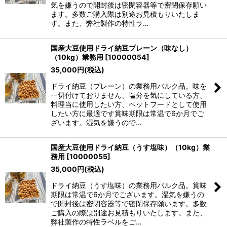
気を嫌うので開封後は密閉容器等で密閉保存願い
ます。多数ご購入際は別途お見積もりいたしま
す。また、弊社製作の特性ラ…
国産大豆使用ドライ納豆プレーン（味なし）
（10kg）業務用
[
10000054
]
35,000
円
(税込)
ドライ納豆（プレーン）の業務用バルク品。味を
一切付けておりません、塩分を気にしている方、
料理当に使用したい方、ペットフードとして使用
したい方に最適です賞味期限は常温で6か月でご
ざいます。湿気を嫌うので…
国産大豆使用ドライ納豆（うす塩味）（10kg）業
務用
[
10000055
]
35,000
円
(税込)
ドライ納豆（うす塩味）の業務用バルク品。賞味
期限は常温で6か月でございます。湿気を嫌うの
で開封後は密閉容器等で密閉保存願います。多数
ご購入の際は別途お見積もりいたします。また、
弊社製作の特性ラベルをご…