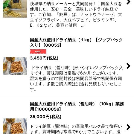
絞り込む
茨城県の納豆メーカーと共同開発！！国産大豆を
使用した。安心・安全 美味しいドライ納豆で
す。ご存知、「納豆」は、ナットウキナーゼ、大
豆イソフラボン、大豆ペプヒド、ビタミンB2、
E、K２など、美容と健康 …
国産大豆使用ドライ納豆（１kg）【ジップパック
入り】
[
00053
]
3,450
円
(税込)
ドライ納豆（醤油味）扱いやすいジップパック入
りです。賞味期限は常温で6か月でございます。
湿気を嫌うので開封後は密閉容器等で密閉保存願
います。多数ご購入際は別途お見積もりいたしま
す。
国産大豆使用ドライ納豆（醤油味）（10kg）業務
用
[
10000056
]
35,000
円
(税込)
ドライ納豆（醤油味）の業務用バルク品で御座い
ます。賞味期限は常温で6か月でございます。湿