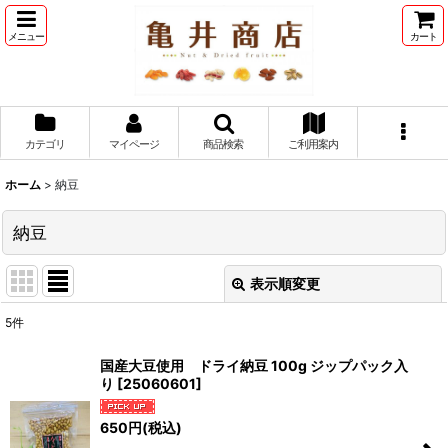
メニュー
カート
カテゴリ
マイページ
商品検索
ご利用案内
ホーム
>
納豆
納豆
表示順変更
閉じる
5
件
表示数
:
国産大豆使用 ドライ納豆 100g ジップパック入
り
[
25060601
]
並び順
:
650
円
(税込)