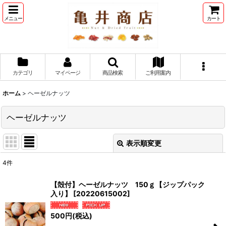
メニュー
カート
カテゴリ
マイページ
商品検索
ご利用案内
ホーム
>
ヘーゼルナッツ
ヘーゼルナッツ
表示順変更
閉じる
4
件
表示数
:
【殻付】ヘーゼルナッツ 150ｇ【ジップパック
入り】
[
20220615002
]
並び順
:
500
円
(税込)