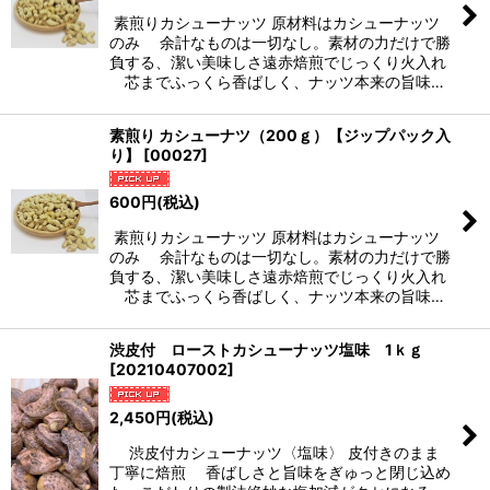
素煎りカシューナッツ 原材料はカシューナッツ
絞り込む
のみ 余計なものは一切なし。素材の力だけで勝
負する、潔い美味しさ遠赤焙煎でじっくり火入れ
芯までふっくら香ばしく、ナッツ本来の旨味…
素煎り カシューナツ（200ｇ）【ジップパック入
り】
[
00027
]
600
円
(税込)
素煎りカシューナッツ 原材料はカシューナッツ
のみ 余計なものは一切なし。素材の力だけで勝
負する、潔い美味しさ遠赤焙煎でじっくり火入れ
芯までふっくら香ばしく、ナッツ本来の旨味…
渋皮付 ローストカシューナッツ塩味 1ｋｇ
[
20210407002
]
2,450
円
(税込)
渋皮付カシューナッツ〈塩味〉 皮付きのまま
丁寧に焙煎 香ばしさと旨味をぎゅっと閉じ込め