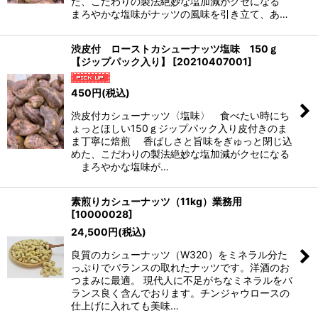
た、こだわりの製法絶妙な塩加減がクセになる
まろやかな塩味がナッツの風味を引き立て、あ…
渋皮付 ローストカシューナッツ塩味 150ｇ
【ジップパック入り】
[
20210407001
]
450
円
(税込)
渋皮付カシューナッツ〈塩味〉 食べたい時にち
ょっとほしい150ｇジップパック入り皮付きのま
ま丁寧に焙煎 香ばしさと旨味をぎゅっと閉じ込
めた、こだわりの製法絶妙な塩加減がクセになる
まろやかな塩味が…
素煎りカシューナッツ（11kg）業務用
[
10000028
]
24,500
円
(税込)
良質のカシューナッツ（W320）をミネラル分た
っぷりでバランスの取れたナッツです。洋酒のお
つまみに最適。 現代人に不足がちなミネラルをバ
ランス良く含んでおります。チンジャウロースの
仕上げに入れても美味…