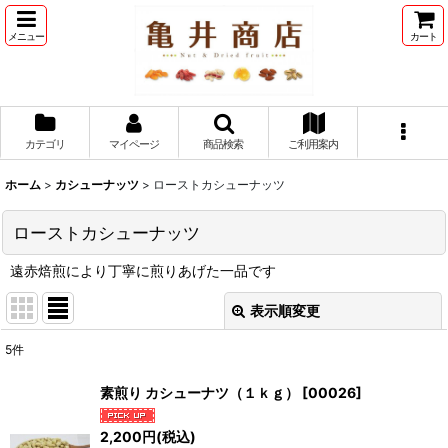
メニュー
カート
カテゴリ
マイページ
商品検索
ご利用案内
ホーム
>
カシューナッツ
>
ローストカシューナッツ
ローストカシューナッツ
遠赤焙煎により丁寧に煎りあげた一品です
表示順変更
閉じる
5
件
表示数
:
素煎り カシューナツ（１ｋｇ）
[
00026
]
並び順
:
2,200
円
(税込)