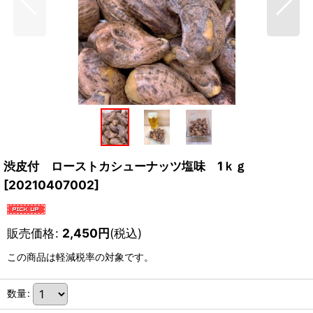
渋皮付 ローストカシューナッツ塩味 1ｋｇ
[
20210407002
]
販売価格
:
2,450
円
(税込)
この商品は軽減税率の対象です。
数量
: