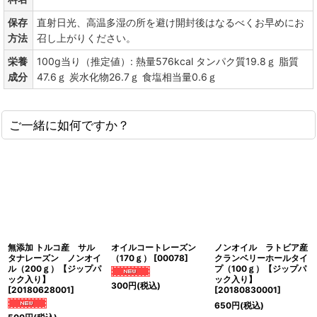
保存
直射日光、高温多湿の所を避け開封後はなるべくお早めにお
方法
召し上がりください。
栄養
100g当り（推定値）: 熱量576kcal タンパク質19.8ｇ 脂質
成分
47.6ｇ 炭水化物26.7ｇ 食塩相当量0.6ｇ
ご一緒に如何ですか？
無添加 トルコ産 サル
オイルコートレーズン
ノンオイル ラトビア産
タナレーズン ノンオイ
（170ｇ）
[
00078
]
クランベリーホールタイ
ル（200ｇ）【ジップパ
プ（100ｇ）【ジップパ
ック入り】
ック入り】
300
円
(税込)
[
20180628001
]
[
20180830001
]
650
円
(税込)