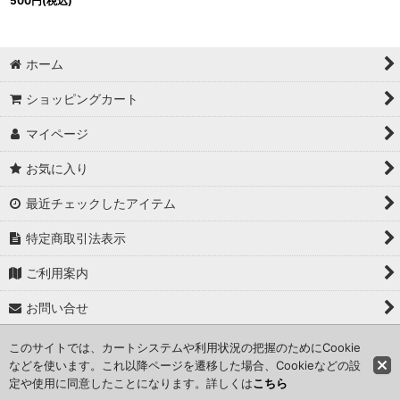
500
円
(税込)
ホーム
ショッピングカート
マイページ
お気に入り
最近チェックしたアイテム
特定商取引法表示
ご利用案内
お問い合せ
このサイトでは、カートシステムや利用状況の把握のためにCookie
Copyright (C) 2024 kameisyouten. All Rights Reserved.
などを使います。これ以降ページを遷移した場合、Cookieなどの設
定や使用に同意したことになります。詳しくは
こちら
Powered by
おちゃのこネット
ネットショップ作成サービス