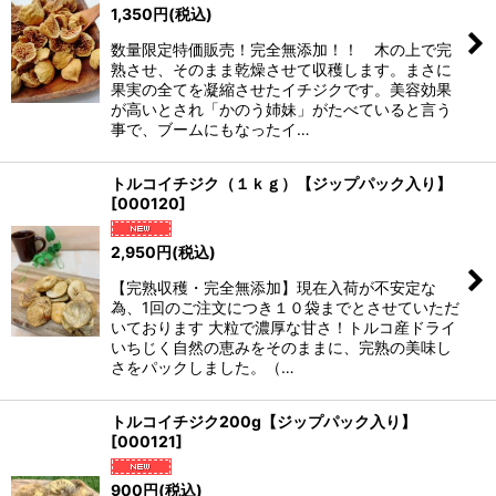
1,350
円
(税込)
数量限定特価販売！完全無添加！！ 木の上で完
熟させ、そのまま乾燥させて収穫します。まさに
果実の全てを凝縮させたイチジクです。美容効果
が高いとされ「かのう姉妹」がたべていると言う
事で、ブームにもなったイ…
トルコイチジク（１ｋｇ）【ジップパック入り】
[
000120
]
2,950
円
(税込)
【完熟収穫・完全無添加】現在入荷が不安定な
為、1回のご注文につき１０袋までとさせていただ
いております 大粒で濃厚な甘さ！トルコ産ドライ
いちじく自然の恵みをそのままに、完熟の美味し
さをパックしました。（…
トルコイチジク200g【ジップパック入り】
[
000121
]
900
円
(税込)