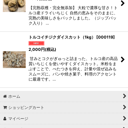
【完熟収穫・完全無添加】 大粒で濃厚な甘さ！ト
ルコ産ドライいちじく 自然の恵みをそのままに、
完熟の美味しさをパックしました。（ジップパッ
ク入り） …
トルコイチジクダイスカット（1kg）
[
000119
]
2,000
円
(税込)
甘みとコクがぎゅっと詰まった、トルコ産の高品
質いちじくを使いやすくダイスカット。米粉をま
ぶすことで、べたつきを抑え、計量や混ぜ込みも
スムーズに。パンや焼き菓子、料理のアクセント
に最適です。…
ホーム
ショッピングカート
マイページ