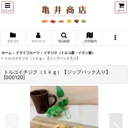
メニュー
カート
カテゴリ
マイページ
商品検索
ご利用案内
ホーム
>
ドライフルーツ
>
イチジク（トルコ産・イラン産）
>
トルコイチジク（１ｋｇ）【ジップパック入り】
トルコイチジク（１ｋｇ）【ジップパック入り】
[
000120
]