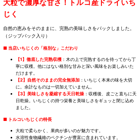
大粒で濃厚な甘さ！トルコ産ドライいち
じく
自然の恵みをそのままに、完熟の美味しさをパックしました。
（ジップパック入り）
■ 当店いちじくの「格別な」こだわり
【1】徹底した完熟収穫
：木の上で完熟するのを待ってから丁
寧に収穫。他にはない格別な甘みと深い風味をお楽しみいた
だけます。
【2】自然そのままの完全無添加
：いちじく本来の味を大切
に。余計なものは一切加えていません。
【3】美味しさを凝縮する天日乾燥
：収穫後、皮ごと直ちに天
日乾燥。いちじくの持つ栄養と美味しさをギュッと閉じ込め
ました。
■ トルコいちじくの特長
大粒で柔らかく、果肉が多いのが魅力です。
水溶性食物繊維のペクチンが豊富に含まれています。