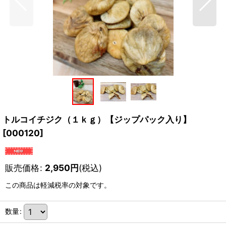
トルコイチジク（１ｋｇ）【ジップパック入り】
[
000120
]
販売価格
:
2,950
円
(税込)
この商品は軽減税率の対象です。
数量
: