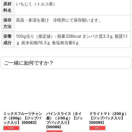
原材
いちじく（トルコ産）
料名
保存
高温・多湿を避け 冷暗所にて保存願います。
方法
栄養
100g当り（推定値）: 熱量328kcal タンパク質3.3ｇ 脂質1.1
成分
ｇ 炭水化物76.3ｇ 食塩相当量0ｇ
ご一緒に如何ですか？
ミックスフルーツチャン
パインスライス（タイ
ドライトマト（200ｇ）
ク（200g）【ジップパ
産）（２00ｇ）【ジッ
【ジップパック入り】
ック入り】
[
00082
]
プパック入り】
[
00095
]
[
00086
]