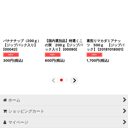
バナナチップ（200ｇ）
【国内選別品】特選くこ
素煎りマカダミアナッ
【ジップパック入り】
の実 200ｇ【ジップパ
ツ 500ｇ 【ジップパ
[
00042
]
ック入り】
[
00090
]
ック】
[
20181018001
]
300
円
(税込)
600
円
(税込)
1,700
円
(税込)
ホーム
ショッピングカート
マイページ