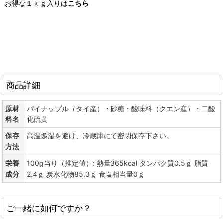
お得な１ｋｇ入りは
こちら
商品詳細
原材
パイナップル（タイ産）・砂糖・酸味料（クエン産）・二酸
料名
化硫黄
保存
高温多湿を避け、冷蔵庫にて密閉保存下さい。
方法
栄養
100g当り（推定値）: 熱量365kcal タンパク質0.5ｇ 脂質
成分
2.4ｇ 炭水化物85.3ｇ 食塩相当量0ｇ
ご一緒に如何ですか？