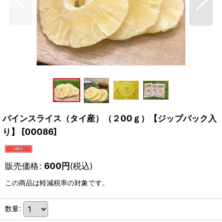
パインスライス（タイ産）（２00ｇ）【ジップパック入
り】
[
00086
]
販売価格
:
600
円
(税込)
この商品は軽減税率の対象です。
数量
: