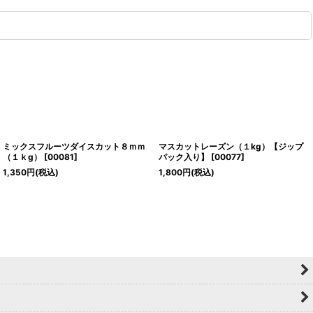
ミックスフルーツダイスカット８ｍｍ
マスカットレーズン（１kg）【ジップ
（１ｋg）
[
00081
]
パック入り】
[
00077
]
1,350
円
(税込)
1,800
円
(税込)