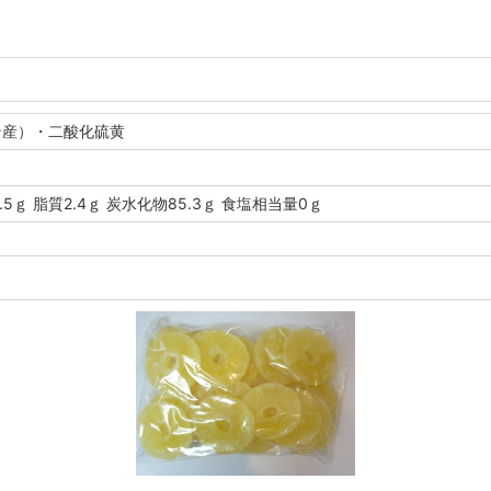
ン産）・二酸化硫黄
.5ｇ 脂質2.4ｇ 炭水化物85.3ｇ 食塩相当量0ｇ