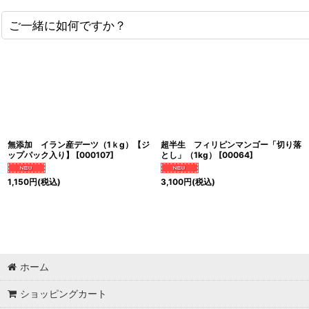
ご一緒に如何ですか？
無添加 イラン産デーツ（1ｋg）【ジ
超半生 フィリピンマンゴー「切り落
ップパック入り】
[
000107
]
とし」（1kg）
[
00064
]
1,150
円
(税込)
3,100
円
(税込)
ホーム
ショッピングカート