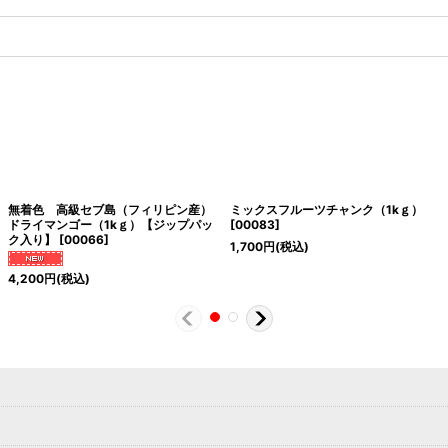
無着色 高級セブ島（フィリピン産）
ミックスフルーツチャンク（1kｇ）
ドライマンゴー（1kｇ）【ジップパッ
[
00083
]
ク入り】
[
00066
]
1,700
円
(税込)
4,200
円
(税込)