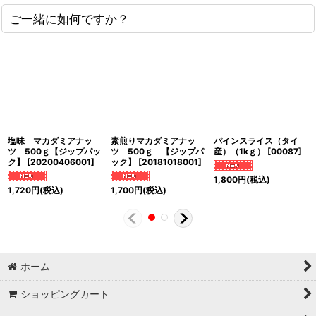
ご一緒に如何ですか？
塩味 マカダミアナッ
素煎りマカダミアナッ
パインスライス（タイ
ツ 500ｇ【ジップパッ
ツ 500ｇ 【ジップパ
産）（1kｇ）
[
00087
]
ク】
[
20200406001
]
ック】
[
20181018001
]
1,800
円
(税込)
1,720
円
(税込)
1,700
円
(税込)
ホーム
ショッピングカート