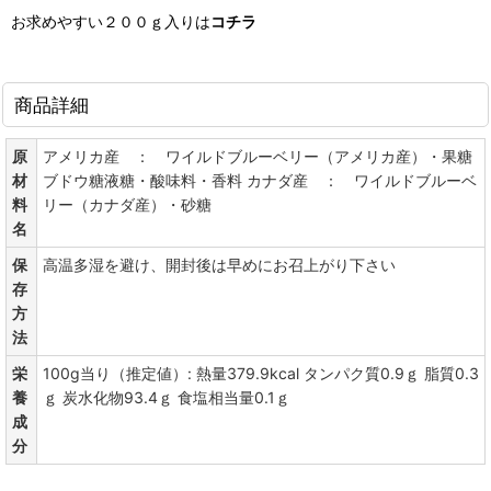
お求めやすい２００ｇ入りは
コチラ
商品詳細
原
アメリカ産 ： ワイルドブルーベリー（アメリカ産）・果糖
材
ブドウ糖液糖・酸味料・香料 カナダ産 ： ワイルドブルーベ
料
リー（カナダ産）・砂糖
名
保
高温多湿を避け、開封後は早めにお召上がり下さい
存
方
法
栄
100g当り（推定値）: 熱量379.9kcal タンパク質0.9ｇ 脂質0.3
養
ｇ 炭水化物93.4ｇ 食塩相当量0.1ｇ
成
分