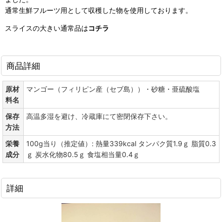
通常生鮮フルーツ用として収穫した物を使用しております。
スライスの大きい通常品は
コチラ
商品詳細
原材
マンゴー（フィリピン産（セブ島））・砂糖・亜硫酸塩
料名
保存
高温多湿を避け、冷蔵庫にて密閉保存下さい。
方法
栄養
100g当り（推定値）: 熱量339kcal タンパク質1.9ｇ 脂質0.3
成分
ｇ 炭水化物80.5ｇ 食塩相当量0.4ｇ
詳細