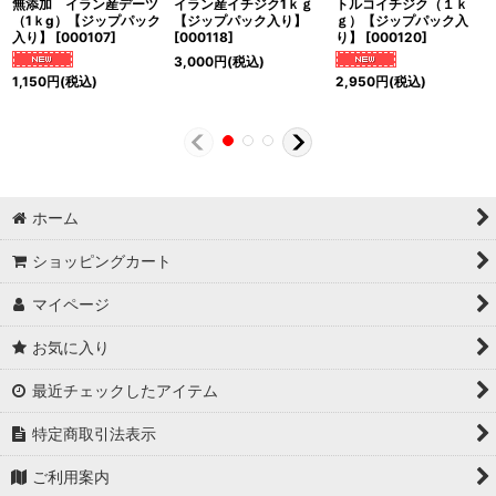
無添加 イラン産デーツ
イラン産イチジク1ｋｇ
トルコイチジク（１ｋ
（1ｋg）【ジップパック
【ジップパック入り】
ｇ）【ジップパック入
入り】
[
000107
]
[
000118
]
り】
[
000120
]
3,000
円
(税込)
1,150
円
(税込)
2,950
円
(税込)
ホーム
ショッピングカート
マイページ
お気に入り
最近チェックしたアイテム
特定商取引法表示
ご利用案内