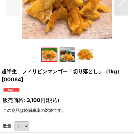
超半生 フィリピンマンゴー「切り落とし」（1kg）
[
00064
]
販売価格
:
3,100
円
(税込)
この商品は軽減税率の対象です。
数量
: