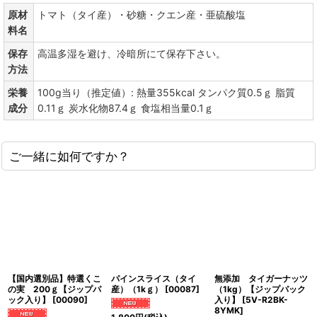
原材
トマト（タイ産）・砂糖・クエン産・亜硫酸塩
料名
保存
高温多湿を避け、冷暗所にて保存下さい。
方法
栄養
100g当り（推定値）: 熱量355kcal タンパク質0.5ｇ 脂質
成分
0.11ｇ 炭水化物87.4ｇ 食塩相当量0.1ｇ
ご一緒に如何ですか？
【国内選別品】特選くこ
パインスライス（タイ
無添加 タイガーナッツ
の実 200ｇ【ジップパ
産）（1kｇ）
[
00087
]
（1kg）【ジップパック
ック入り】
[
00090
]
入り】
[
5V-R2BK-
8YMK
]