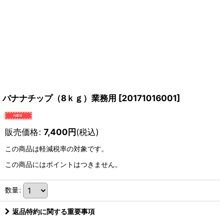
バナナチップ（8ｋｇ）業務用
[
20171016001
]
販売価格
:
7,400
円
(税込)
この商品は軽減税率の対象です。
この商品にはポイントはつきません。
数量
:
返品特約に関する重要事項