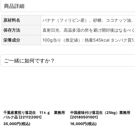
商品詳細
原材料名
バナナ（フィリピン産）、砂糖、ココナッツ油
保存方法
直射日光、高温多湿の所を避け開封後はなるべ
栄養成分
100g当り（推定値）: 熱量545kcal タンパク質1
ご一緒に如何ですか？
千葉産素煎り落花生 11ｋｇ 業務用
中国産味付け落花生（25kg）業務用
バルク品
[
221122001
]
[
20180501001
]
35,000
円
(税込)
16,000
円
(税込)