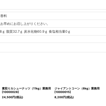
、香料
くお早めにお召し上がりください。
.8ｇ 脂質32.7ｇ 炭水化物60.9ｇ 食塩相当量0ｇ
素煎りカシューナッツ（11kg）業務用
ジャイアントコーン（6kg）業務用
[
10000028
]
[
10000015
]
24,500
円
(税込)
8,200
円
(税込)