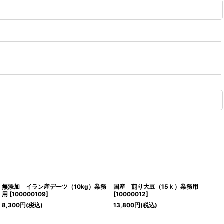
無添加 イラン産デーツ（10kg）業務
国産 煎り大豆（15ｋ）業務用
用
[
100000109
]
[
10000012
]
8,300
円
(税込)
13,800
円
(税込)