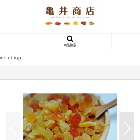
商品検索
ｍｍ（１ｋg）
]