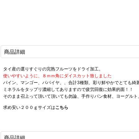
商品詳細
タイ産の選りすぐりの完熟フルーツをドライ加工。
使いやすいように、８ｍｍ角にダイスカット致しました
パイン、マンゴー、パパイヤ、、合計3種類、彩り鮮やかでとても綺
ミネラルをタップリ濃縮してありますので疲労回復に効果的面！！
そのまま召上って頂いて頂いても勿論、手作りパン食材、ヨーグルト
求め安い２００ｇサイズは
こちら
商品詳細