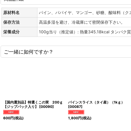
原材料名
パイン、パパイヤ、マンゴー、砂糖、酸味料（ク
保存方法
高温多湿を避け、冷蔵庫にて密閉保存下さい。
栄養成分
100g当り（推定値）: 熱量345.18kcal タンパク質
ご一緒に如何ですか？
【国内選別品】特選くこの実 200ｇ
パインスライス（タイ産）（1kｇ）
【ジップパック入り】
[
00090
]
[
00087
]
600
円
(税込)
1,800
円
(税込)