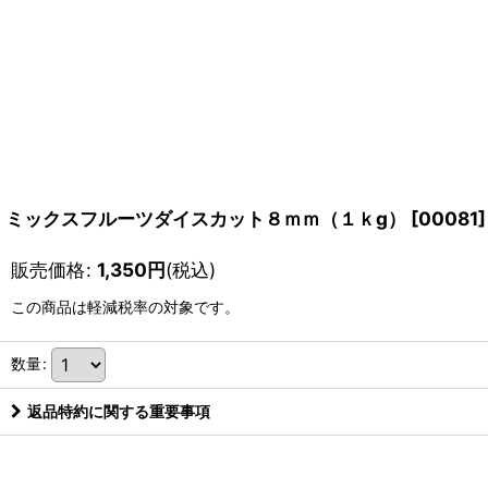
ミックスフルーツダイスカット８ｍｍ（１ｋg）
[
00081
]
販売価格
:
1,350
円
(税込)
この商品は軽減税率の対象です。
数量
:
返品特約に関する重要事項