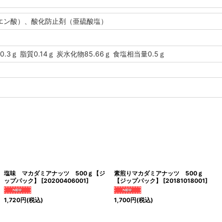
エン酸）、酸化防止剤（亜硫酸塩）
0.3ｇ 脂質0.14ｇ 炭水化物85.66ｇ 食塩相当量0.5ｇ
塩味 マカダミアナッツ 500ｇ【ジ
素煎りマカダミアナッツ 500ｇ
ップパック】
[
20200406001
]
【ジップパック】
[
20181018001
]
1,720
円
(税込)
1,700
円
(税込)