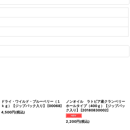
ドライ・ワイルド・ブルーベリー（１
ノンオイル ラトビア産クランベリー
ｋｇ）【ジップパック入り】
[
00068
]
ホールタイプ（400ｇ）【ジップパッ
ク入り】
[
20180830002
]
4,500
円
(税込)
2,200
円
(税込)