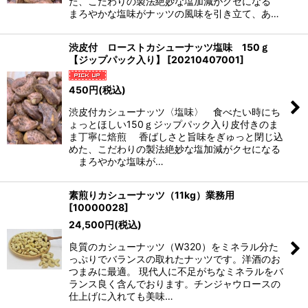
た、こだわりの製法絶妙な塩加減がクセになる
まろやかな塩味がナッツの風味を引き立て、あ…
渋皮付 ローストカシューナッツ塩味 150ｇ
【ジップパック入り】
[
20210407001
]
450
円
(税込)
渋皮付カシューナッツ〈塩味〉 食べたい時にち
ょっとほしい150ｇジップパック入り皮付きのま
ま丁寧に焙煎 香ばしさと旨味をぎゅっと閉じ込
めた、こだわりの製法絶妙な塩加減がクセになる
まろやかな塩味が…
素煎りカシューナッツ（11kg）業務用
[
10000028
]
24,500
円
(税込)
良質のカシューナッツ（W320）をミネラル分た
っぷりでバランスの取れたナッツです。洋酒のお
つまみに最適。 現代人に不足がちなミネラルをバ
ランス良く含んでおります。チンジャウロースの
仕上げに入れても美味…