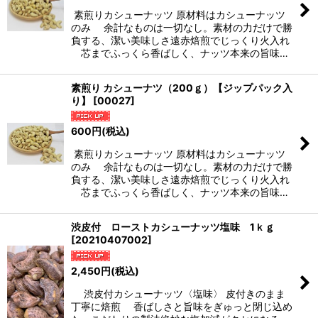
素煎りカシューナッツ 原材料はカシューナッツ
絞り込む
のみ 余計なものは一切なし。素材の力だけで勝
負する、潔い美味しさ遠赤焙煎でじっくり火入れ
芯までふっくら香ばしく、ナッツ本来の旨味…
素煎り カシューナツ（200ｇ）【ジップパック入
り】
[
00027
]
600
円
(税込)
素煎りカシューナッツ 原材料はカシューナッツ
のみ 余計なものは一切なし。素材の力だけで勝
負する、潔い美味しさ遠赤焙煎でじっくり火入れ
芯までふっくら香ばしく、ナッツ本来の旨味…
渋皮付 ローストカシューナッツ塩味 1ｋｇ
[
20210407002
]
2,450
円
(税込)
渋皮付カシューナッツ〈塩味〉 皮付きのまま
丁寧に焙煎 香ばしさと旨味をぎゅっと閉じ込め