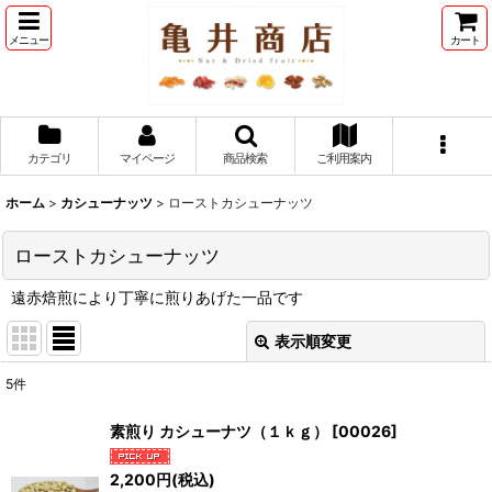
メニュー
カート
カテゴリ
マイページ
商品検索
ご利用案内
ホーム
>
カシューナッツ
>
ローストカシューナッツ
ローストカシューナッツ
遠赤焙煎により丁寧に煎りあげた一品です
表示順変更
閉じる
5
件
表示数
:
素煎り カシューナツ（１ｋｇ）
[
00026
]
並び順
:
2,200
円
(税込)