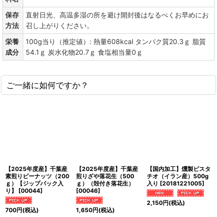
保存
直射日光、高温多湿の所を避け開封後はなるべくお早めにお
方法
召し上がりください。
栄養
100g当り（推定値）: 熱量608kcal タンパク質20.3ｇ 脂質
成分
54.1ｇ 炭水化物20.7ｇ 食塩相当量0ｇ
ご一緒に如何ですか？
【2025年度産】千葉産
【2025年度産】千葉産
【国内加工】燻製ピスタ
素煎りピーナッツ（200
煎りざや落花生（500
チオ（イラン産）500g
ｇ）【ジップパック入
ｇ）（殻付き落花生）
入り
[
20181221005
]
り】
[
00044
]
[
00046
]
2,150
円
(税込)
700
円
(税込)
1,650
円
(税込)