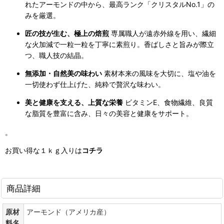
れたアーモンドの中から、最高ランク「クリスタルNo.1」の
みを厳選。
匠の技が生む、極上の焙煎
専属職人が遠赤外線を用い、繊細
な火加減で一粒一粒を丁寧に素煎り。香ばしさと旨みが際立
つ、職人技の結晶。
無添加・自然美の味わい
素材本来の風味を大切に、塩や油を
一切使わず仕上げた、純粋で贅沢な味わい。
美と健康を支える、上質な栄養
ビタミンE、食物繊維、良質
な脂質を豊富に含み、日々の美容と健康をサポート。
。
お買い得な１ｋｇ入りは
コチラ
商品詳細
原材
アーモンド（アメリカ産）
料名