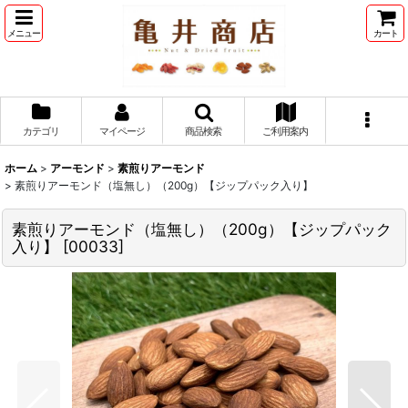
メニュー
カート
カテゴリ
マイページ
商品検索
ご利用案内
ホーム
>
アーモンド
>
素煎りアーモンド
>
素煎りアーモンド（塩無し）（200g）【ジップパック入り】
素煎りアーモンド（塩無し）（200g）【ジップパック
入り】
[
00033
]