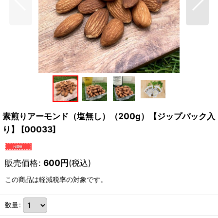
素煎りアーモンド（塩無し）（200g）【ジップパック入
り】
[
00033
]
販売価格
:
600
円
(税込)
この商品は軽減税率の対象です。
数量
: