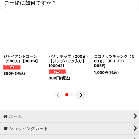
ご一緒に如何ですか？
ジャイアントコーン
バナナチップ（200ｇ）
ココナッツチャンク（５
（500ｇ）
[
00014
]
【ジップパック入り】
00ｇ）
[
IF-UJTB-
[
00042
]
D85F
]
1,000
円
(税込)
850
円
(税込)
300
円
(税込)
ホーム
ショッピングカート