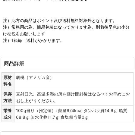
注）此方の商品はポイント及び送料無料対象外となります。
注）常務用の為、簡易包装になっております為、到着後早急の小分
け梱包をお願いします
注）1箱毎 送料がかかります。
商品詳細
原材
胡桃（アメリカ産）
料名
保存
直射日光、高温多湿の所を避け開封後はなるべくお早めにお
方法
召し上がりください。
栄養
100g当り（推定値）: 熱量674kcal タンパク質14.6ｇ 脂質
成分
68.8ｇ 炭水化物11.7ｇ 食塩相当量0ｇ