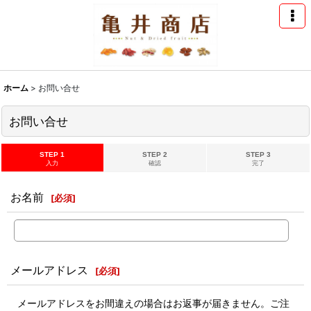
ホーム
>
お問い合せ
お問い合せ
STEP 1
STEP 2
STEP 3
入力
確認
完了
お名前
[
必須
]
メールアドレス
[
必須
]
メールアドレスをお間違えの場合はお返事が届きません。ご注