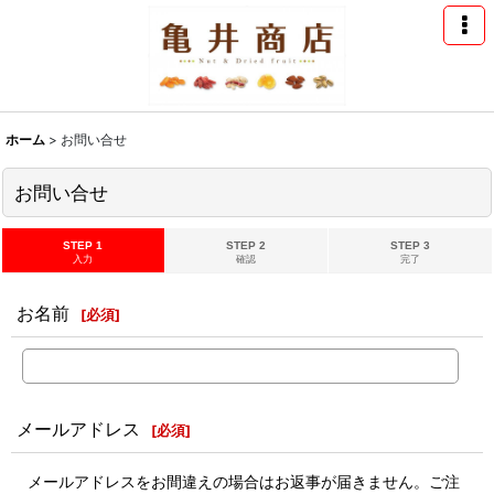
ホーム
>
お問い合せ
お問い合せ
STEP 1
STEP 2
STEP 3
入力
確認
完了
お名前
[
必須
]
メールアドレス
[
必須
]
メールアドレスをお間違えの場合はお返事が届きません。ご注