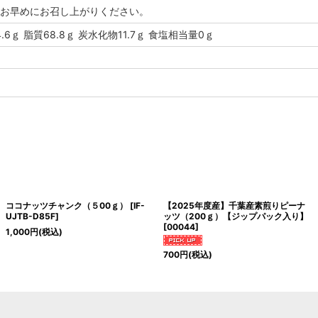
お早めにお召し上がりください。
4.6ｇ 脂質68.8ｇ 炭水化物11.7ｇ 食塩相当量0ｇ
ココナッツチャンク（５00ｇ）
[
IF-
【2025年度産】千葉産素煎りピーナ
UJTB-D85F
]
ッツ（200ｇ）【ジップパック入り】
[
00044
]
1,000
円
(税込)
700
円
(税込)