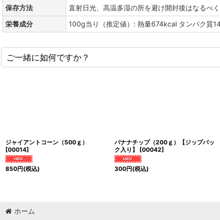
保存方法
直射日光、高温多湿の所を避け開封後はなるべく
栄養成分
100g当り（推定値）: 熱量674kcal タンパク質1
ご一緒に如何ですか？
ジャイアントコーン（500ｇ）
バナナチップ（200ｇ）【ジップパッ
[
00014
]
ク入り】
[
00042
]
850
円
(税込)
300
円
(税込)
ホーム