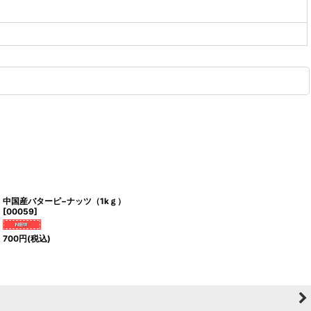
中国産バターピ−ナッツ（1kｇ）
[
00059
]
700
円
(税込)