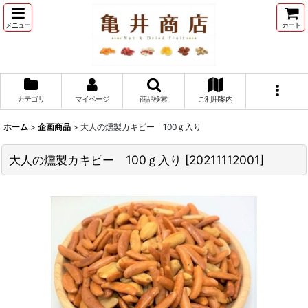
メニュー
カート
カテゴリ
マイページ
商品検索
ご利用案内
ホーム
>
企画商品
>
大人の燻製カキピー 100ｇ入り
大人の燻製カキピー 100ｇ入り
[
20211112001
]