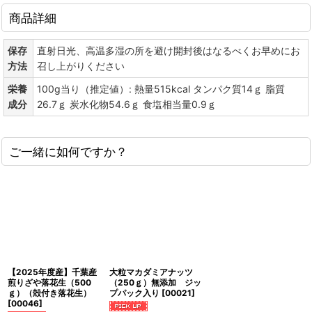
商品詳細
保存
直射日光、高温多湿の所を避け開封後はなるべくお早めにお
方法
召し上がりください
栄養
100g当り（推定値）: 熱量515kcal タンパク質14ｇ 脂質
成分
26.7ｇ 炭水化物54.6ｇ 食塩相当量0.9ｇ
ご一緒に如何ですか？
【2025年度産】千葉産
大粒マカダミアナッツ
煎りざや落花生（500
（250ｇ）無添加 ジッ
ｇ）（殻付き落花生）
プパック入り
[
00021
]
[
00046
]