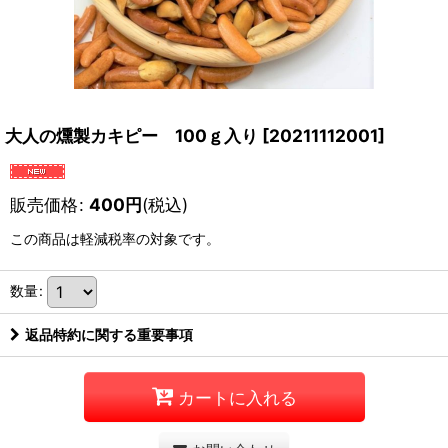
大人の燻製カキピー 100ｇ入り
[
20211112001
]
販売価格
:
400
円
(税込)
この商品は軽減税率の対象です。
数量
:
返品特約に関する重要事項
カートに入れる