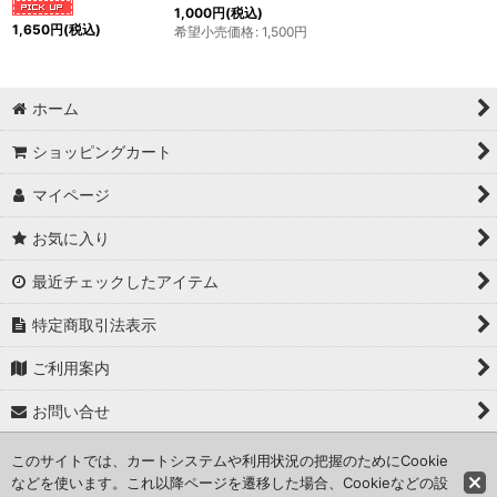
1,000
円
(税込)
1,650
円
(税込)
希望小売価格
:
1,500
円
ホーム
ショッピングカート
マイページ
お気に入り
最近チェックしたアイテム
特定商取引法表示
ご利用案内
お問い合せ
このサイトでは、カートシステムや利用状況の把握のためにCookie
Copyright (C) 2024 kameisyouten. All Rights Reserved.
などを使います。これ以降ページを遷移した場合、Cookieなどの設