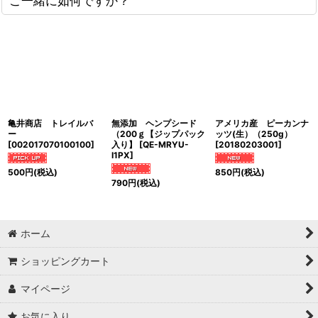
ご一緒に如何ですか？
亀井商店 トレイルバ
無添加 ヘンプシード
アメリカ産 ピーカンナ
ー
（200ｇ【ジップパック
ッツ(生）（250g）
[
002017070100100
]
入り】
[
QE-MRYU-
[
20180203001
]
I1PX
]
500
円
(税込)
850
円
(税込)
790
円
(税込)
ホーム
ショッピングカート
マイページ
お気に入り