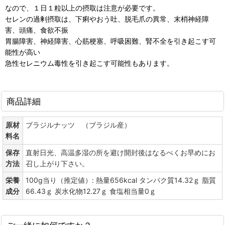
なので、１日１粒以上の摂取は注意が必要です。
セレンの過剰摂取は、下痢やおう吐、脱毛爪の異常、末梢神経障
害、頭痛、食欲不振
胃腸障害、神経障害、心筋梗塞、呼吸困難、腎不全を引き起こす可
能性が高い
急性セレニウム毒性を引き起こす可能性もあります。
商品詳細
原材
ブラジルナッツ （ブラジル産）
料名
保存
直射日光、高温多湿の所を避け開封後はなるべくお早めにお
方法
召し上がり下さい。
栄養
100g当り（推定値）: 熱量656kcal タンパク質14.32ｇ 脂質
成分
66.43ｇ 炭水化物12.27ｇ 食塩相当量0ｇ