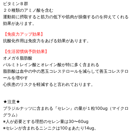
ビタミンＢ群
２０種類のアミノ酸を含む
運動前に摂取すると筋力の低下や筋肉が損傷するのを抑えてくれる
効果があります。
【免疫力アップ効果】
抗酸化作用は免疫力をあげる効果があります。
【生活習慣病予防効果】
オメガ６脂肪酸
パルミトレイン酸とオレイン酸が特に多く含まれる
脂肪酸は血中の中の悪玉コレステロールを減らして善玉コレステロ
ールを増やす
心疾患のリスクを軽減すると言われております。
★注意★
ブラジルナッツに含まれる『セレン』の量が１粒100ug（マイクロ
グラム）
※人が必要とする理想のセレン量は30〜60ug
※セレンが含まれるニンニクは100ｇあたり14ug。