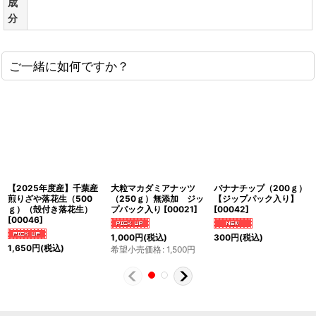
成
分
ご一緒に如何ですか？
【2025年度産】千葉産
大粒マカダミアナッツ
バナナチップ（200ｇ）
煎りざや落花生（500
（250ｇ）無添加 ジッ
【ジップパック入り】
ｇ）（殻付き落花生）
プパック入り
[
00021
]
[
00042
]
[
00046
]
1,000
円
(税込)
300
円
(税込)
1,650
円
(税込)
希望小売価格
:
1,500
円