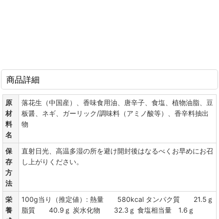
商品詳細
原
落花生（中国産）、香味食用油、唐辛子、食塩、植物油脂、豆
材
板醤、ネギ、ガーリック/調味料（アミノ酸等）、香辛料抽出
料
物
名
保
直射日光、高温多湿の所を避け開封後はなるべくお早めにお召
存
し上がりください。
方
法
栄
100g当り（推定値）: 熱量 580kcal タンパク質 21.5ｇ
養
脂質 40.9ｇ 炭水化物 32.3ｇ 食塩相当量 1.6ｇ