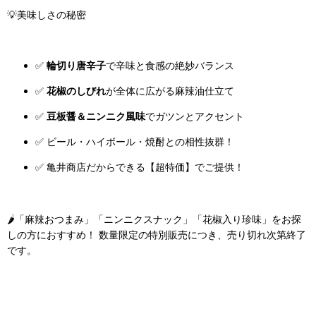
💡美味しさの秘密
✅
輪切り唐辛子
で辛味と食感の絶妙バランス
✅
花椒のしびれ
が全体に広がる麻辣油仕立て
✅
豆板醤＆ニンニク風味
でガツンとアクセント
✅ ビール・ハイボール・焼酎との相性抜群！
✅ 亀井商店だからできる【超特価】でご提供！
🌶️「麻辣おつまみ」「ニンニクスナック」「花椒入り珍味」をお探
しの方におすすめ！ 数量限定の特別販売につき、売り切れ次第終了
です。