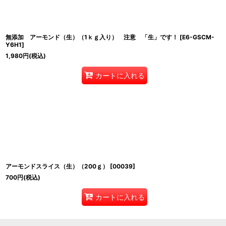
無添加 アーモンド（生）（1ｋｇ入り） 注意 「生」です！
[
E6-GSCM-
Y6H1
]
1,980
円
(税込)
カートに入れる
アーモンドスライス（生）（200ｇ）
[
00039
]
700
円
(税込)
カートに入れる