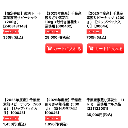
絞り込む
【限定特価】選別下 千
【2025年度産】千葉産
【2025年度産】千葉産
葉産素煎りピーナッツ
煎りざや落花生
素煎りピーナッツ（200
（200ｇ）
10kg（殻付き落花生）
ｇ）【ジップパック入
[
2403181148
]
業務用
[
000462
]
り】
[
00044
]
350
円
(税込)
28,000
円
(税込)
700
円
(税込)
カートに入れる
カートに入れる
【2025年度産】千葉産
【2025年度産】千葉産
千葉産素煎り落花生 11
素煎りピーナッツ（500
煎りざや落花生（500
ｋｇ 業務用バルク品
ｇ）【ジップパック入
ｇ）（殻付き落花生）
[
221122001
]
り】
[
00045
]
[
00046
]
35,000
円
(税込)
1,450
円
(税込)
1,650
円
(税込)