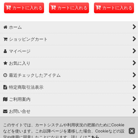
カートに入れる
カートに入れる
カートに入れる
ホーム
ショッピングカート
マイページ
お気に入り
最近チェックしたアイテム
特定商取引法表示
ご利用案内
お問い合せ
このサイトでは、カートシステムや利用状況の把握のためにCookie
Copyright (C) 2024 kameisyouten. All Rights Reserved.
などを使います。これ以降ページを遷移した場合、Cookieなどの設
定や使用に同意したことになります。詳しくは
こちら