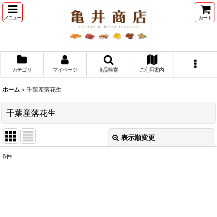
メニュー
カート
カテゴリ
マイページ
商品検索
ご利用案内
ホーム
>
千葉産落花生
千葉産落花生
表示順変更
閉じる
6
件
表示数
:
並び順
: