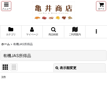
メニュー
カート
カテゴリ
マイページ
商品検索
ご利用案内
ホーム
>
有機JAS所得品
有機JAS所得品
表示順変更
閉じる
3
件
表示数
:
並び順
: