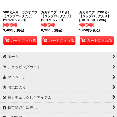
絞り込む
500ｇ入り カカオニブ
カカオニブ（1ｋｇ）
カカオニブ（200ｇ）
【ジップパック入り】
【ジップパック入り】
【ジップパック入り】
[
20171027001
]
[
20171027001
]
[
GC-BJ3C-XWIA
]
3,400
円
(税込)
6,200
円
(税込)
1,450
円
(税込)
カートに入れる
カートに入れる
カートに入れる
ホーム
ショッピングカート
マイページ
お気に入り
最近チェックしたアイテム
特定商取引法表示