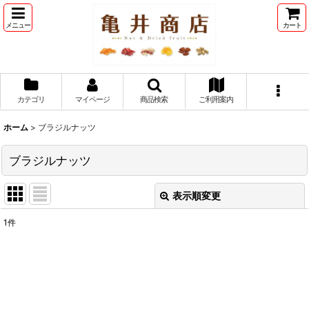
メニュー
カート
カテゴリ
マイページ
商品検索
ご利用案内
ホーム
>
ブラジルナッツ
ブラジルナッツ
表示順変更
閉じる
1
件
表示数
:
並び順
: