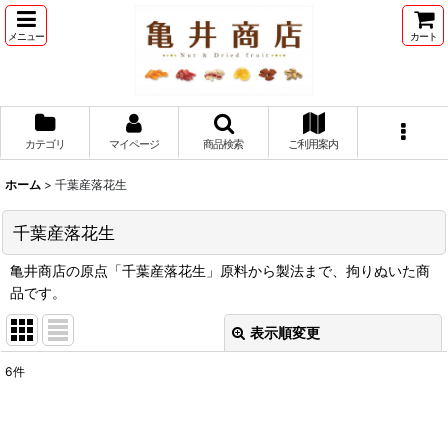
メニュー
カート
カテゴリ
マイページ
商品検索
ご利用案内
ホーム
>
千葉産落花生
千葉産落花生
亀井商店の原点「千葉産落花生」原料から製法まで、拘りぬいた商
品です。
表示順変更
閉じる
6
件
表示数
:
並び順
: