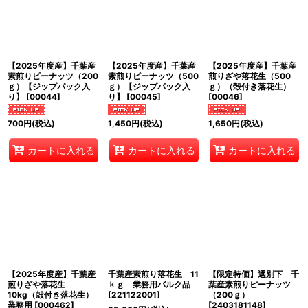
絞り込む
【2025年度産】千葉産
【2025年度産】千葉産
【2025年度産】千葉産
素煎りピーナッツ（200
素煎りピーナッツ（500
煎りざや落花生（500
ｇ）【ジップパック入
ｇ）【ジップパック入
ｇ）（殻付き落花生）
り】
[
00044
]
り】
[
00045
]
[
00046
]
700
円
(税込)
1,450
円
(税込)
1,650
円
(税込)
カートに入れる
カートに入れる
カートに入れる
【2025年度産】千葉産
千葉産素煎り落花生 11
【限定特価】選別下 千
煎りざや落花生
ｋｇ 業務用バルク品
葉産素煎りピーナッツ
10kg（殻付き落花生）
[
221122001
]
（200ｇ）
業務用
[
000462
]
[
2403181148
]