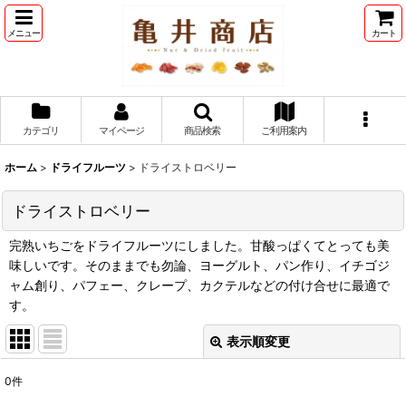
メニュー
カート
カテゴリ
マイページ
商品検索
ご利用案内
ホーム
>
ドライフルーツ
>
ドライストロベリー
ドライストロベリー
完熟いちごをドライフルーツにしました。甘酸っぱくてとっても美
味しいです。そのままでも勿論、ヨーグルト、パン作り、イチゴジ
ャム創り、パフェー、クレープ、カクテルなどの付け合せに最適で
す。
表示順変更
閉じる
0
件
表示数
: