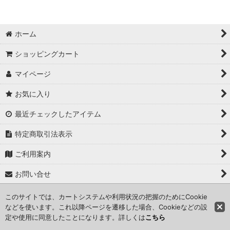
並び順
:
ホーム
絞り込む
ショッピングカート
マイページ
お気に入り
最近チェックしたアイテム
特定商取引法表示
ご利用案内
お問い合せ
このサイトでは、カートシステムや利用状況の把握のためにCookie
Copyright (C) 2024 kameisyouten. All Rights Reserved.
などを使います。これ以降ページを遷移した場合、Cookieなどの設
定や使用に同意したことになります。詳しくは
こちら
Powered by
おちゃのこネット
ネットショップ作成サービス