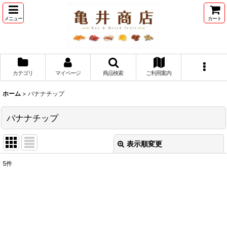
メニュー
カート
カテゴリ
マイページ
商品検索
ご利用案内
ホーム
>
バナナチップ
バナナチップ
表示順変更
閉じる
5
件
表示数
:
並び順
: