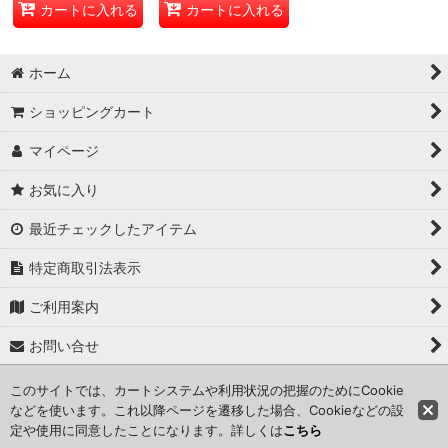
カートに入れる
カートに入れる
ホーム
ショッピングカート
マイページ
お気に入り
最近チェックしたアイテム
特定商取引法表示
ご利用案内
お問い合せ
このサイトでは、カートシステムや利用状況の把握のためにCookie
Copyright (C) 2024 kameisyouten. All Rights Reserved.
などを使います。これ以降ページを遷移した場合、Cookieなどの設
定や使用に同意したことになります。詳しくは
こちら
Powered by
おちゃのこネット
ネットショップ作成サービス