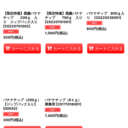
絞り込む
【限定特価】黒糖バナナ
【限定特価】黒糖バナナ
バナナチップ 800ｇ入
チップ 200ｇ 入
チップ 700ｇ 入り
り
[
20220216001
]
り ジップパック入り
[
20220701001
]
[
20220701002
]
850
円
(税込)
1,000
円
(税込)
350
円
(税込)
カートに入れる
カートに入れる
カートに入れる
バナナチップ（200ｇ）
バナナチップ（8ｋｇ）
【ジップパック入り】
業務用
[
20171016001
]
[
00042
]
7,400
円
(税込)
300
円
(税込)