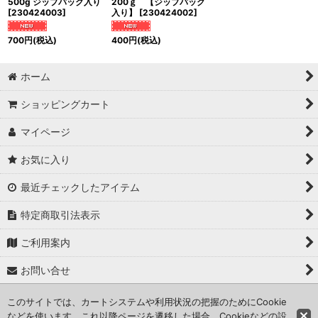
500g ジップパック入り
200ｇ 【ジップパック
[
230424003
]
入り】
[
230424002
]
700
円
(税込)
400
円
(税込)
ホーム
ショッピングカート
マイページ
お気に入り
最近チェックしたアイテム
特定商取引法表示
ご利用案内
お問い合せ
このサイトでは、カートシステムや利用状況の把握のためにCookie
Copyright (C) 2024 kameisyouten. All Rights Reserved.
などを使います。これ以降ページを遷移した場合、Cookieなどの設