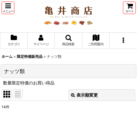
メニュー
カート
カテゴリ
マイページ
商品検索
ご利用案内
ホーム
>
限定特価販売品
>
ナッツ類
ナッツ類
数量限定特価のお買い得品
表示順変更
閉じる
14
件
表示数
:
並び順
: