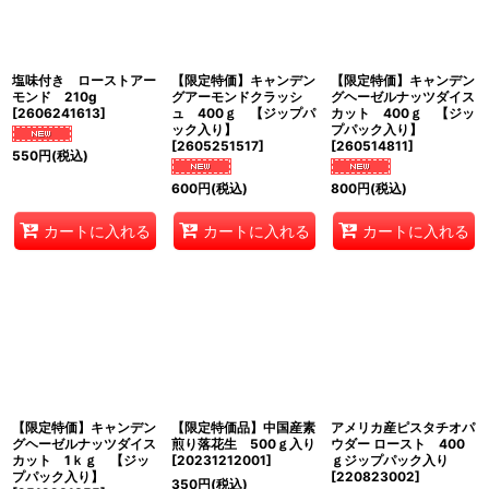
絞り込む
塩味付き ローストアー
【限定特価】キャンデン
【限定特価】キャンデン
モンド 210g
グアーモンドクラッシ
グヘーゼルナッツダイス
[
2606241613
]
ュ 400ｇ 【ジップパ
カット 400ｇ 【ジッ
ック入り】
プパック入り】
[
2605251517
]
[
260514811
]
550
円
(税込)
600
円
(税込)
800
円
(税込)
カートに入れる
カートに入れる
カートに入れる
【限定特価】キャンデン
【限定特価品】中国産素
アメリカ産ピスタチオパ
グヘーゼルナッツダイス
煎り落花生 500ｇ入り
ウダー ロースト 400
カット 1ｋｇ 【ジッ
[
20231212001
]
ｇジップパック入り
プパック入り】
[
220823002
]
350
円
(税込)