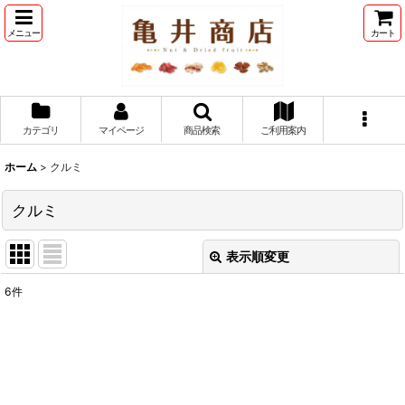
メニュー
カート
カテゴリ
マイページ
商品検索
ご利用案内
ホーム
>
クルミ
クルミ
表示順変更
閉じる
6
件
表示数
:
並び順
: