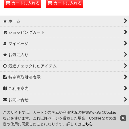
カートに入れる
カートに入れる
ホーム
ショッピングカート
マイページ
お気に入り
最近チェックしたアイテム
特定商取引法表示
ご利用案内
お問い合せ
このサイトでは、カートシステムや利用状況の把握のためにCookie
Copyright (C) 2024 kameisyouten. All Rights Reserved.
などを使います。これ以降ページを遷移した場合、Cookieなどの設
定や使用に同意したことになります。詳しくは
こちら
Powered by
おちゃのこネット
ネットショップ作成サービス