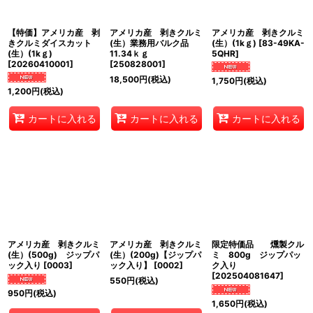
絞り込む
【特価】アメリカ産 剥
アメリカ産 剥きクルミ
アメリカ産 剥きクルミ
きクルミダイスカット
(生）業務用バルク品
(生）(1kｇ)
[
83-49KA-
(生）(1kｇ)
11.34ｋｇ
5QHR
]
[
20260410001
]
[
250828001
]
18,500
円
(税込)
1,750
円
(税込)
1,200
円
(税込)
カートに入れる
カートに入れる
カートに入れる
アメリカ産 剥きクルミ
アメリカ産 剥きクルミ
限定特価品 燻製クル
(生）(500g) ジップパ
(生）(200g)【ジップパ
ミ 800g ジップパッ
ック入り
[
0003
]
ック入り】
[
0002
]
ク入り
[
202504081647
]
550
円
(税込)
950
円
(税込)
1,650
円
(税込)